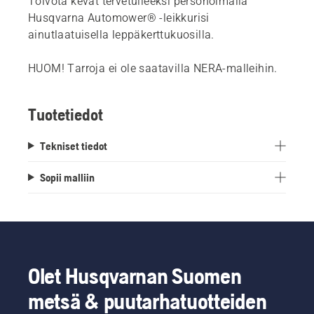
Toivota kevät tervetulleeksi personoimalla
Husqvarna Automower® -leikkurisi
ainutlaatuisella leppäkerttukuosilla.
HUOM! Tarroja ei ole saatavilla NERA-malleihin.
Tuotetiedot
Tekniset tiedot
Sopii malliin
Olet Husqvarnan Suomen
metsä & puutarhatuotteiden