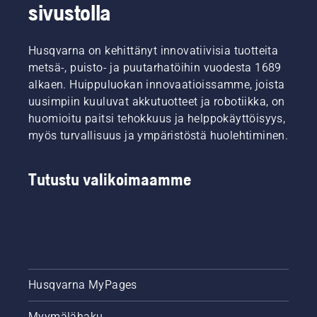
sivustolla
Husqvarna on kehittänyt innovatiivisia tuotteita
metsä-, puisto- ja puutarhatöihin vuodesta 1689
alkaen. Huippuluokan innovaatioissamme, joista
uusimpiin kuuluvat akkutuotteet ja robotiikka, on
huomioitu paitsi tehokkuus ja helppokäyttöisyys,
myös turvallisuus ja ympäristöstä huolehtiminen.
Tutustu valikoimaamme
Husqvarna MyPages
Myymälähaku