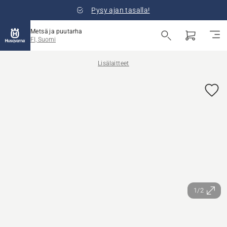
Pysy ajan tasalla!
Metsä ja puutarha
FI, Suomi
Lisälaitteet
1/2