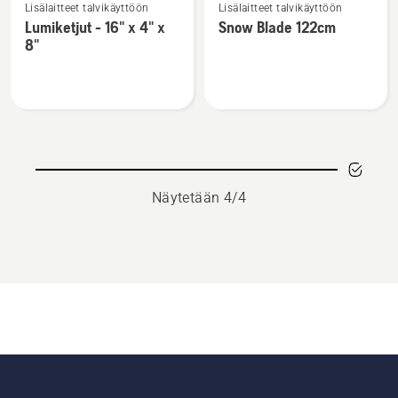
Lisälaitteet talvikäyttöön
Lisälaitteet talvikäyttöön
lisätietoja
lisätietoja
Lumiketjut - 16" x 4" x
Snow Blade 122cm
tuotteesta
tuotteesta
8"
Lumiketjut
Snow
-
Blade
16"
122cm
x
4"
x
8"
Näytetään 4/4