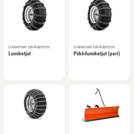
tuotteet
Katso
Katso
Lisälaitteet talvikäyttöön
Lisälaitteet talvikäyttöön
lisätietoja
lisätietoja
Lumiketjut
Piikkilumiketjut (pari)
tuotteesta
tuotteesta
Lumiketjut
Piikkilumiketjut
(pari)
Katso
Katso