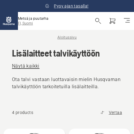
Pysy ajan tasalla!
Metsä ja puutarha
FI, Suomi
Aloitussivu
Lisälaitteet talvikäyttöön
Näytä kaikki
Ota talvi vastaan luottavaisin mielin Husqvarnan
talvikäyttöön tarkoitetuilla lisälaitteilla.
4 products
Vertaa
Kaikki