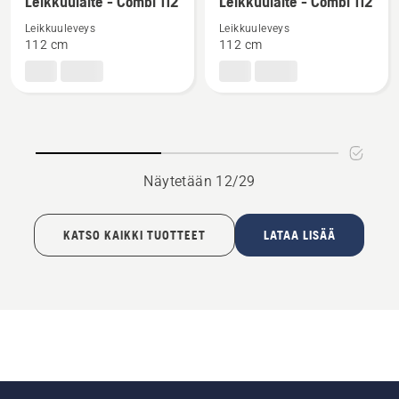
Leikkuulaite - Combi 112
Leikkuulaite - Combi 112
tuotteesta
tuotteesta
tarkoitetuille etuleikkureille
tarkoitetuille etuleikkureille
Leikkuuleveys
Leikkuuleveys
Leikkuulaite
Leikkuulaite
112 cm
112 cm
-
-
Combi
Combi
112
112
Näytetään 12/29
KATSO KAIKKI TUOTTEET
LATAA LISÄÄ