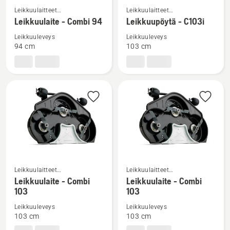
Katso
Katso
Leikkuulaitteet
Leikkuulaitteet
lisätietoja
lisätietoja
kuluttajakäyttöön
kuluttajakäyttöön
Leikkuulaite - Combi 94
Leikkuupöytä - C103i
tuotteesta
tuotteesta
tarkoitetuille etuleikkureille
tarkoitetuille etuleikkureille
Leikkuuleveys
Leikkuuleveys
Leikkuulaite
Leikkuupöytä
94 cm
103 cm
-
-
Combi
C103i
94
Katso
Katso
Leikkuulaitteet
Leikkuulaitteet
kuluttajakäyttöön
kuluttajakäyttöön
lisätietoja
lisätietoja
Leikkuulaite - Combi
Leikkuulaite - Combi
tarkoitetuille etuleikkureille
tarkoitetuille etuleikkureille
103
103
tuotteesta
tuotteesta
Leikkuulaite
Leikkuulaite
Leikkuuleveys
Leikkuuleveys
-
-
103 cm
103 cm
Combi
Combi