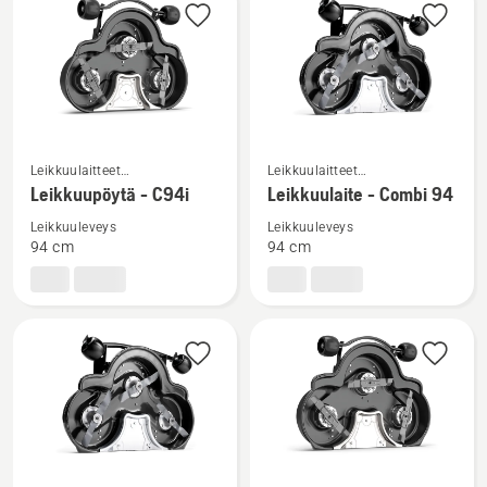
tuotteet
Katso
Katso
Leikkuulaitteet
Leikkuulaitteet
lisätietoja
lisätietoja
kuluttajakäyttöön
kuluttajakäyttöön
Leikkuupöytä - C94i
Leikkuulaite - Combi 94
tuotteesta
tuotteesta
tarkoitetuille etuleikkureille
tarkoitetuille etuleikkureille
Leikkuuleveys
Leikkuuleveys
Leikkuupöytä
Leikkuulaite
94 cm
94 cm
-
-
C94i
Combi
94