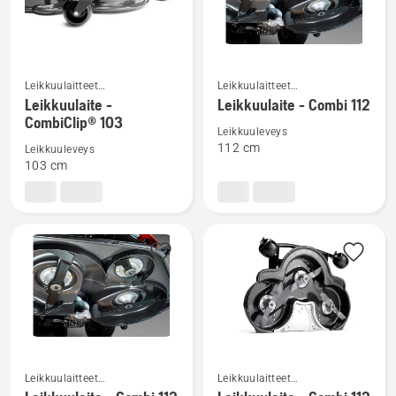
Katso
Katso
Leikkuulaitteet
Leikkuulaitteet
kuluttajakäyttöön
kuluttajakäyttöön
lisätietoja
lisätietoja
Leikkuulaite -
Leikkuulaite - Combi 112
tarkoitetuille etuleikkureille
tarkoitetuille etuleikkureille
CombiClip® 103
tuotteesta
tuotteesta
Leikkuuleveys
Leikkuulaite
Leikkuulaite
112 cm
Leikkuuleveys
-
-
103 cm
CombiClip®
Combi
103
112
Katso
Katso
Leikkuulaitteet
Leikkuulaitteet
lisätietoja
lisätietoja
kuluttajakäyttöön
kuluttajakäyttöön