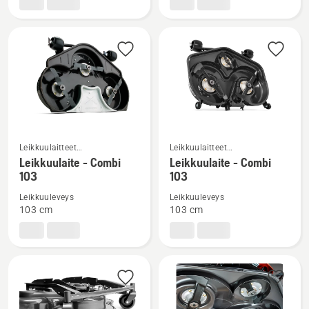
103
103
Katso
Katso
Leikkuulaitteet
Leikkuulaitteet
kuluttajakäyttöön
kuluttajakäyttöön
lisätietoja
lisätietoja
Leikkuulaite - Combi
Leikkuulaite - Combi
tarkoitetuille etuleikkureille
tarkoitetuille etuleikkureille
103
103
tuotteesta
tuotteesta
Leikkuulaite
Leikkuulaite
Leikkuuleveys
Leikkuuleveys
-
-
103 cm
103 cm
Combi
Combi
103
103