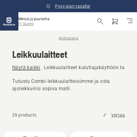
Pysy ajan tasalla!
Metsä ja puutarha
FI, Suomi
Aloitussivu
Leikkuulaitteet
Näytä kaikki
Leikkuulaitteet kuluttajakäyttöön tarkoitet
Tutustu Combi-leikkuulaitteisiimme ja osta
ajoleikkuriisi sopiva malli.
29 products
Vertaa
Kaikki