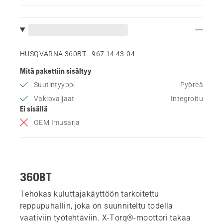
HUSQVARNA 360BT - 967 14 43‑04
Mitä pakettiin sisältyy
Suutintyyppi
Pyöreä
Vakiovaljaat
Integroitu
Ei sisällä
OEM Imusarja
360BT
Tehokas kuluttajakäyttöön tarkoitettu
reppupuhallin, joka on suunniteltu todella
vaativiin työtehtäviin. X-Torq®-moottori takaa