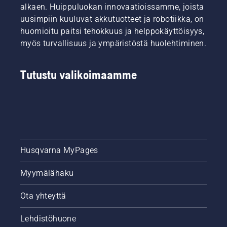
alkaen. Huippuluokan innovaatioissamme, joista
täydelliselle
uusimpiin kuuluvat akkutuotteet ja robotiikka, on
nurmikolle.
Tutustu
huomioitu paitsi tehokkuus ja helppokäyttöisyys,
aluksi
myös turvallisuus ja ympäristöstä huolehtiminen.
tärkeimpiin
vinkkeihimme
siitä,
Tutustu valikoimaamme
kuinka
varmistat
nurmikon
hyvinvoinnin
ja
vehreyden
koko
Husqvarna MyPages
kauden
ajan.
Myymälähaku
Ota yhteyttä
Lehdistöhuone