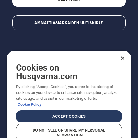
AMMATTIASIAKKAIDEN UUTISKIRJE
Cookies on
Husqvarna.com
By clicking “Accept Cookies”, you agree to the storing of
© Husqvarna AB (publ). Kaikki oikeudet pidätetään.
cookies on your device to enhance site navigation, analyze
Hinnat ovat suositushintoja. Varaamme oikeudet
site usage, and assist in our marketing efforts.
hintamuutoksiin, kirjoitus- ja sisältövirheisiin. Sivusto
Cookie Policy
pyritään pitämään mahdollisimman ajantasaisena ja
virheettömänä. Kaikki luetellut hinnat ovat
ACCEPT COOKIES
suositushintoja (sis. alv), ellei tuotetta voi ostaa
suoraan verkkosivustoltamme.
DO NOT SELL OR SHARE MY PERSONAL
Evästekäytäntö
Käyttöehdot
Tietosuojailmoitus
Tiedot
INFORMATION
Epäillyistä rikkomuksista ilmoittaminen