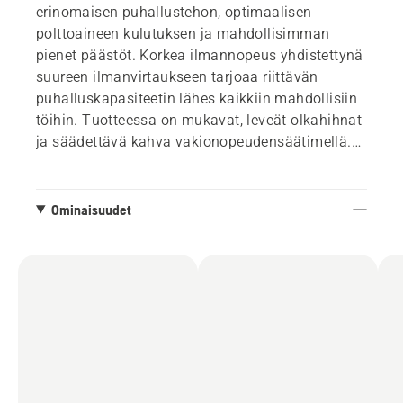
erinomaisen puhallustehon, optimaalisen
polttoaineen kulutuksen ja mahdollisimman
pienet päästöt. Korkea ilmannopeus yhdistettynä
suureen ilmanvirtaukseen tarjoaa riittävän
puhalluskapasiteetin lähes kaikkiin mahdollisiin
töihin. Tuotteessa on mukavat, leveät olkahihnat
ja säädettävä kahva vakionopeudensäätimellä.
Ammattitason ilmansuodatin takaa helpon ja
huolettoman käytön.
Ominaisuudet