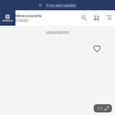
Pysy ajan tasalla!
Metsä ja puutarha
FI, Suomi
Lehtipuhaltimet
1/1