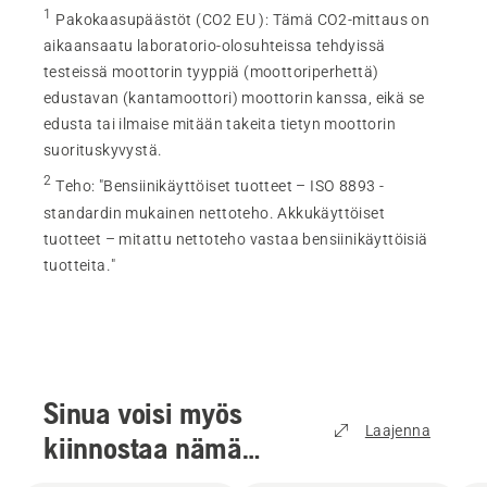
1
Pakokaasupäästöt (CO2 EU )
:
Tämä CO2-mittaus on
aikaansaatu laboratorio-olosuhteissa tehdyissä
testeissä moottorin tyyppiä (moottoriperhettä)
edustavan (kantamoottori) moottorin kanssa, eikä se
edusta tai ilmaise mitään takeita tietyn moottorin
suorituskyvystä.
2
Teho
:
"Bensiinikäyttöiset tuotteet – ISO 8893 -
standardin mukainen nettoteho. Akkukäyttöiset
tuotteet – mitattu nettoteho vastaa bensiinikäyttöisiä
tuotteita."
Sinua voisi myös
Laajenna
kiinnostaa nämä
tuotteet