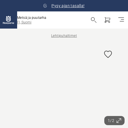
Pysy ajan tasalla!
Metsä ja puutarha
FI, Suomi
Lehtipuhaltimet
1/2