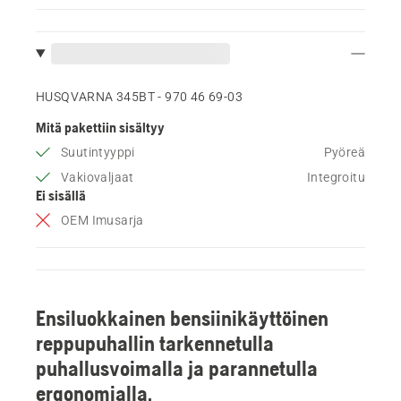
HUSQVARNA 345BT - 970 46 69‑03
Mitä pakettiin sisältyy
Suutintyyppi
Pyöreä
Vakiovaljaat
Integroitu
Ei sisällä
OEM Imusarja
Ensiluokkainen bensiinikäyttöinen
reppupuhallin tarkennetulla
puhallusvoimalla ja parannetulla
ergonomialla.