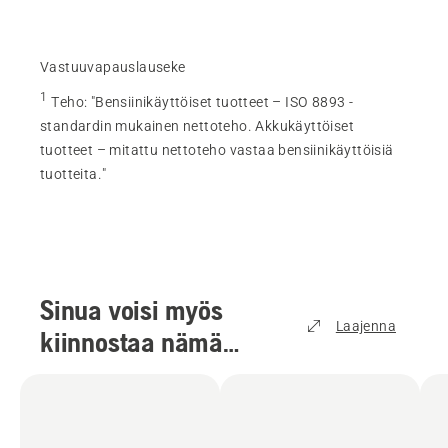
Vastuuvapauslauseke
1
Teho
:
"Bensiinikäyttöiset tuotteet – ISO 8893 -
standardin mukainen nettoteho. Akkukäyttöiset
tuotteet – mitattu nettoteho vastaa bensiinikäyttöisiä
tuotteita."
Sinua voisi myös
Laajenna
kiinnostaa nämä
tuotteet
(
4
)