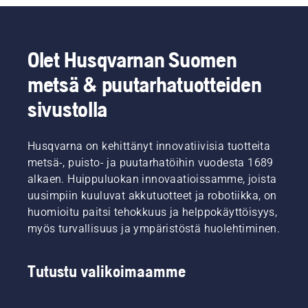
Seuraavat
tehokkaan
tuotteilla
aikaa,
seikat on
palamisen
vähennät
jolloin
hyvä
ansiosta.
tämänkaltaisia,
kauneimpien
huomioida
vaivalloisia
nurmikoiden
Olet Husqvarnan Suomen
ennen
tehtäviä.
pohjatyö
tuotteen
metsä & puutarhatuotteiden
tehdään
ostamista.
valmiiksi
sivustolla
kevättä
varten.
Alla on
Husqvarna on kehittänyt innovatiivisia tuotteita
muutamia
metsä-, puisto- ja puutarhatöihin vuodesta 1689
helppoja
hoitovinkkejä,
alkaen. Huippuluokan innovaatioissamme, joista
joiden
uusimpiin kuuluvat akkutuotteet ja robotiikka, on
avulla
huomioitu paitsi tehokkuus ja helppokäyttöisyys,
luot
myös turvallisuus ja ympäristöstä huolehtiminen.
perustan
seuraavan
vuoden
Tutustu valikoimaamme
täydelliselle
nurmikolle.
Tutustu