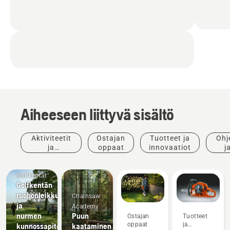
Aiheeseen liittyvä sisältö
Aktiviteetit
Ostajan
Tuotteet ja
Ohj
ja
oppaat
innovaatiot
j
tapahtumat
opp
Golfkentät
Golfkentän
ruohonleikkurit
Chainsaw
ja
Academy
nurmen
Puun
Ostajan
Tuotteet
oppaat
ja
kunnossapitokalusto
kaataminen