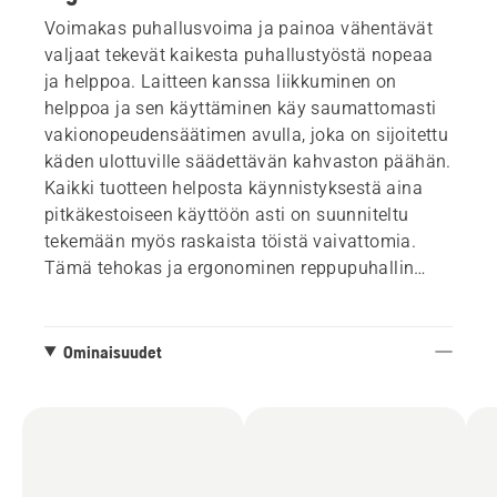
Voimakas puhallusvoima ja painoa vähentävät
valjaat tekevät kaikesta puhallustyöstä nopeaa
ja helppoa. Laitteen kanssa liikkuminen on
helppoa ja sen käyttäminen käy saumattomasti
vakionopeudensäätimen avulla, joka on sijoitettu
käden ulottuville säädettävän kahvaston päähän.
Kaikki tuotteen helposta käynnistyksestä aina
pitkäkestoiseen käyttöön asti on suunniteltu
tekemään myös raskaista töistä vaivattomia.
Tämä tehokas ja ergonominen reppupuhallin
maksimoi tuottavuutesi mahdollisimman vähällä
vaivalla.
Ominaisuudet