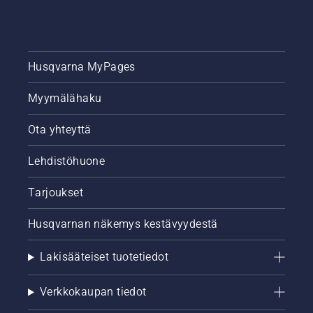
aluksi
tärkeimpiin
vinkkeihimme
siitä,
kuinka
Husqvarna MyPages
varmistat
nurmikon
Myymälähaku
hyvinvoinnin
ja
Ota yhteyttä
vehreyden
koko
kauden
Lehdistöhuone
ajan.
Tarjoukset
Husqvarnan näkemys kestävyydestä
Lakisääteiset tuotetiedot
Verkkokaupan tiedot