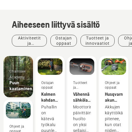
Aiheeseen liittyvä sisältö
Aktiviteetit
Ostajan
Tuotteet ja
Ohj
ja
oppaat
innovaatiot
j
tapahtumat
opp
Chainsaw
Academy
Puun
Ostajan
Tuotteet
Ohjeet ja
oppaat
ja
oppaat
kaataminen
innovaatiot
Kolmen
Vähennä
Husqvarna-
kohdan
sähkölaitteiden
akun
muistilista
huoltotarvetta
talvisäilytys
Puhallin
Moottorin
Akkujen
lehtipuhaltimen
akkukäyttöisillä
on
päivittäinen
käyttöikä
ostajalle
työkaluilla
kätevä
huolto
pitenee,
työkalu
on yksi
kun otat
Ohjeet ja
puunlehtien,
sellaisista
niiden
oppaat