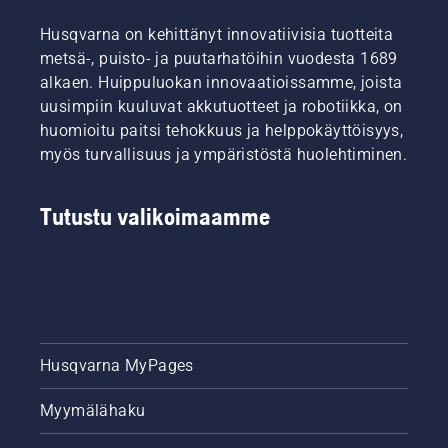
ansiosta.
Svennung.
tärkeimpiin
Husqvarna on kehittänyt innovatiivisia tuotteita
vinkkeihimme
metsä-, puisto- ja puutarhatöihin vuodesta 1689
siitä,
kuinka
alkaen. Huippuluokan innovaatioissamme, joista
varmistat
uusimpiin kuuluvat akkutuotteet ja robotiikka, on
nurmikon
huomioitu paitsi tehokkuus ja helppokäyttöisyys,
hyvinvoinnin
myös turvallisuus ja ympäristöstä huolehtiminen.
ja
vehreyden
koko
Tutustu valikoimaamme
kauden
ajan.
Husqvarna MyPages
Myymälähaku