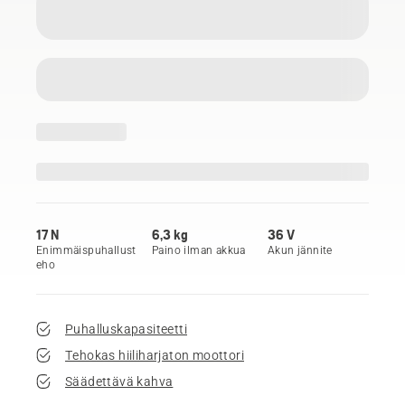
17 N
6,3 kg
36 V
Enimmäispuhallust
Paino ilman akkua
Akun jännite
eho
Puhalluskapasiteetti
Tehokas hiiliharjaton moottori
Säädettävä kahva