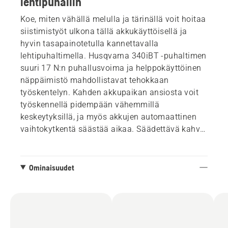
lehtipuhallin
Koe, miten vähällä melulla ja tärinällä voit hoitaa
siistimistyöt ulkona tällä akkukäyttöisellä ja
hyvin tasapainotetulla kannettavalla
lehtipuhaltimella. Husqvarna 340iBT -puhaltimen
suuri 17 N:n puhallusvoima ja helppokäyttöinen
näppäimistö mahdollistavat tehokkaan
työskentelyn. Kahden akkupaikan ansiosta voit
työskennellä pidempään vähemmillä
keskeytyksillä, ja myös akkujen automaattinen
vaihtokytkentä säästää aikaa. Säädettävä kahva
parantaa hallintaa ja mukavuutta, eikä puhallin
vedä käsiäsi alaspäin.
Ominaisuudet