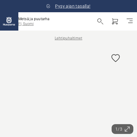
Pysy ajan tasalla!
Metsä ja puutarha
FI, Suomi
Lehtipuhaltimet
1/3