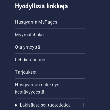
Hyödyllisiä linkkejä
Husqvarna MyPages
Myymälähaku
Ota yhteyttä
Lehdistöhuone
Tarjoukset
Husqvarnan näkemys
kestävyydestä
Lakisääteiset tuotetiedot