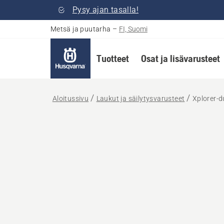
Pysy ajan tasalla!
Metsä ja puutarha
–
FI, Suomi
Tuotteet
Osat ja lisävarusteet
Aloitussivu
Laukut ja säilytysvarusteet
Xplorer-d