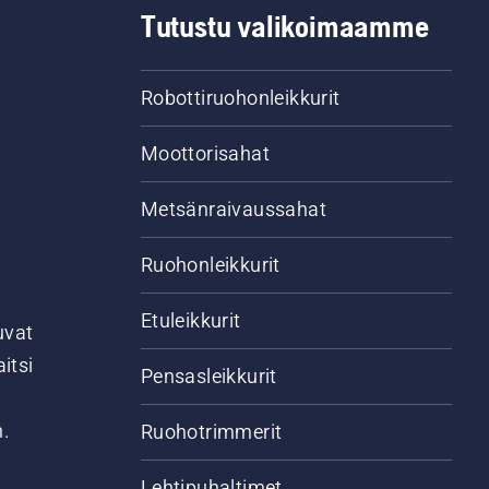
Tutustu valikoimaamme
Robottiruohonleikkurit
Moottorisahat
Metsänraivaussahat
Ruohonleikkurit
Etuleikkurit
uvat
itsi
Pensasleikkurit
n.
Ruohotrimmerit
Lehtipuhaltimet