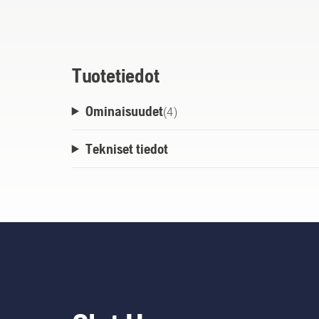
olkahihna, joiden avulla laukkua voi kant
Tuotetiedot
Ominaisuudet
(
4
)
Tekniset tiedot