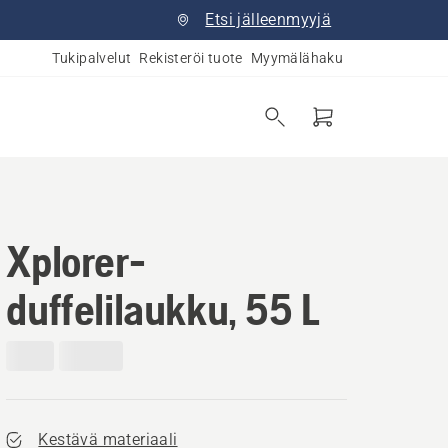
Etsi jälleenmyyjä
Tukipalvelut
Rekisteröi tuote
Myymälähaku
Xplorer-
duffelilaukku, 55 L
Kestävä materiaali