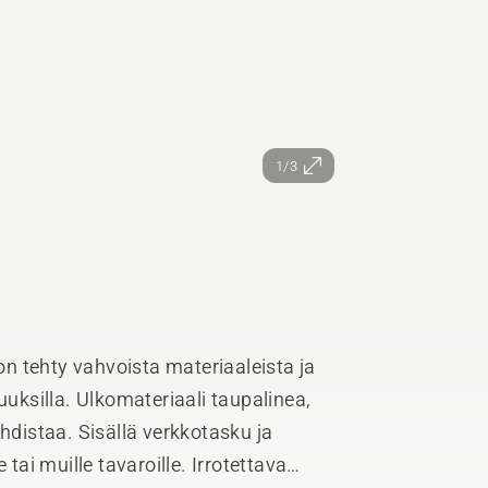
1/3
 on tehty vahvoista materiaaleista ja
uuksilla. Ulkomateriaali taupalinea,
uhdistaa. Sisällä verkkotasku ja
 tai muille tavaroille. Irrotettava