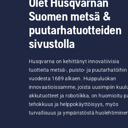
Olet Husqvarnan
Suomen metsä &
puutarhatuotteiden
sivustolla
Husqvarna on kehittänyt innovatiivisia
tuotteita metsä-, puisto- ja puutarhatöihin
vuodesta 1689 alkaen. Huippuluokan
innovaatioissamme, joista uusimpiin kuul
akkutuotteet ja robotiikka, on huomioitu pa
tehokkuus ja helppokäyttöisyys, myös
turvallisuus ja ympäristöstä huolehtimine