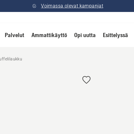
Voimassa olevat kampanjat
Palvelut
Ammattikäyttö
Opi uutta
Esittelyssä
uffelilaukku