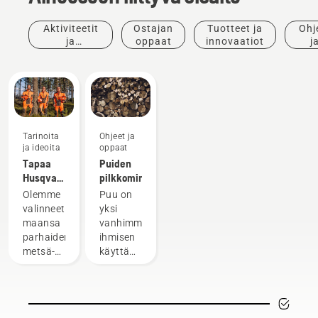
Aktiviteetit
Ostajan
Tuotteet ja
Ohj
ja
oppaat
innovaatiot
j
tapahtumat
opp
Tarinoita
Ohjeet ja
ja ideoita
oppaat
Tapaa
Puiden
Husqvarnan
pilkkominen
H-tiimi –
Olemme
Puu on
tuotteidemme
valinneet
yksi
vaativimmat
maansa
vanhimmista
käyttäjät
parhaiden
ihmisen
metsä-
käyttämistä
ja
energialähteistä.
puistotöiden
Energiahintojen
ammattilaisten
noustessa
joukosta
puun