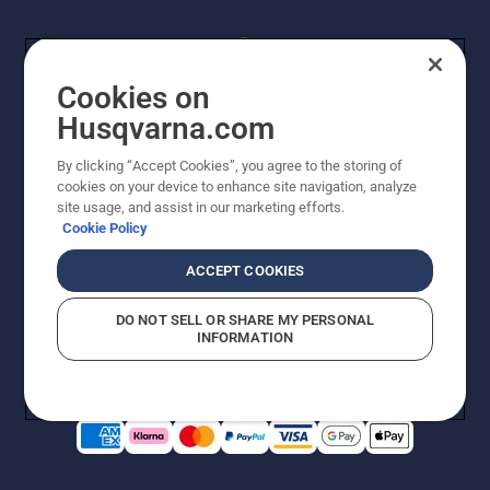
Cookies on
Husqvarna.com
By clicking “Accept Cookies”, you agree to the storing of
© Husqvarna AB (publ). Kaikki oikeudet pidätetään.
cookies on your device to enhance site navigation, analyze
Hinnat ovat suositushintoja. Varaamme oikeudet
site usage, and assist in our marketing efforts.
hintamuutoksiin, kirjoitus- ja sisältövirheisiin. Sivusto
Cookie Policy
pyritään pitämään mahdollisimman ajantasaisena ja
virheettömänä. Kaikki luetellut hinnat ovat
ACCEPT COOKIES
suositushintoja (sis. alv), ellei tuotetta voi ostaa
suoraan verkkosivustoltamme.
DO NOT SELL OR SHARE MY PERSONAL
Evästekäytäntö
Käyttöehdot
Tietosuojailmoitus
Tiedot
INFORMATION
Epäillyistä rikkomuksista ilmoittaminen