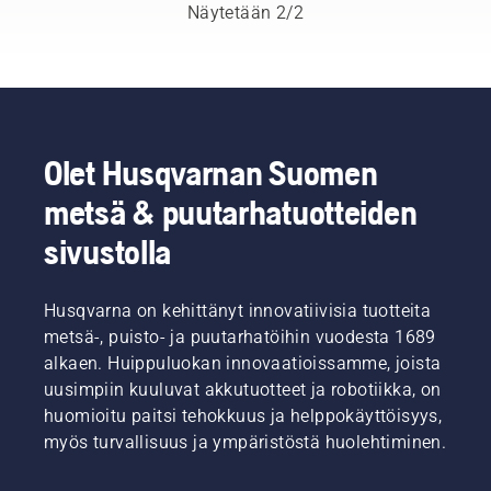
kansainvälisen
polttaminen
Näytetään 2/2
ryhmän
on
taitavia
saanut
ja
uutta
arvostettuja
merkitystä
lähettiläitä.
– ei
Tässä
ainoastaan
on H-
tunnelman
Olet Husqvarnan Suomen
tiimimme,
luojana
metsä & puutarhatuotteiden
joka
vaan
edustaa
myös
sivustolla
tuotteidemme
kotien
vaativimpia
lämmittäjänä.
käyttäjiä.
Tässä
Husqvarna on kehittänyt innovatiivisia tuotteita
on
metsä-, puisto- ja puutarhatöihin vuodesta 1689
muutamia
vinkkejä,
alkaen. Huippuluokan innovaatioissamme, joista
jotka
uusimpiin kuuluvat akkutuotteet ja robotiikka, on
tekevät
huomioitu paitsi tehokkuus ja helppokäyttöisyys,
puun
myös turvallisuus ja ympäristöstä huolehtiminen.
pilkkomisesta
helpompaa
ja