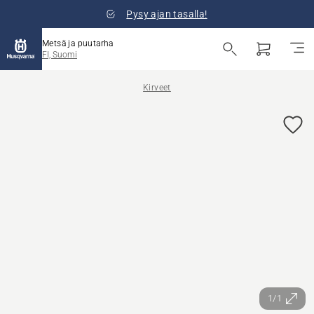
Pysy ajan tasalla!
Metsä ja puutarha
FI, Suomi
Kirveet
1/1