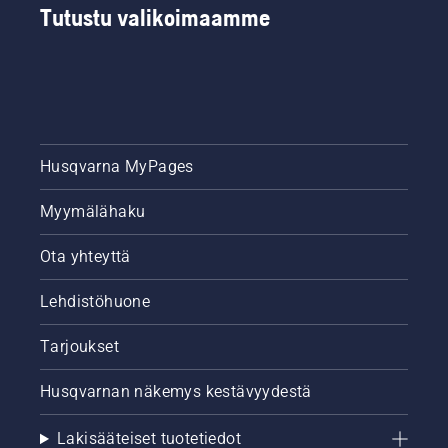
Tutustu valikoimaamme
turvallisempaa.
Husqvarna MyPages
Myymälähaku
Ota yhteyttä
Lehdistöhuone
Tarjoukset
Husqvarnan näkemys kestävyydestä
Lakisääteiset tuotetiedot