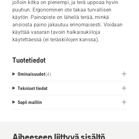
jolloin kitka on pienempi, ja terä uppoaa hyvin
puuhun. Ergonominen ote takaa turvallisen
käytön. Painopiste on lähellä terää, minkä
ansiosta paino jakautuu erinomaisesti. Voidaan
käyttää vasaran tavoin halkaisukiiloja
käytettäessä (ei teräskiilojen kanssa).
Tuotetiedot
Ominaisuudet
(
4
)
Tekniset tiedot
Sopii malliin
Aiheeseen liittyvä sisältö