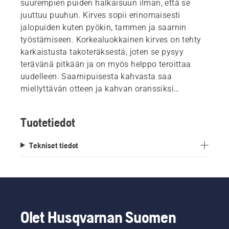
suurempien puiden halkaisuun ilman, että se
juuttuu puuhun. Kirves sopii erinomaisesti
jalopuiden kuten pyökin, tammen ja saarnin
työstämiseen. Korkealuokkainen kirves on tehty
karkaistusta takoteräksestä, joten se pysyy
terävänä pitkään ja on myös helppo teroittaa
uudelleen. Saarnipuisesta kahvasta saa
miellyttävän otteen ja kahvan oranssiksi
maalattu yläosa helpottaa liikkeen
hahmottamista. Kirveen mukana toimitetaan
Tuotetiedot
kestävä, vahvistetusta tekstiilistä valmistettu
suojus. Kirves on suunniteltu ja valmistettu
Tekniset tiedot
Saksassa.
Olet Husqvarnan Suomen