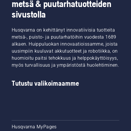
metsä & puutarhatuotteiden
sivustolla
Husqvarna on kehittänyt innovatiivisia tuotteita
metsä-, puisto- ja puutarhatöihin vuodesta 1689
alkaen. Huippuluokan innovaatioissamme, joista
uusimpiin kuuluvat akkutuotteet ja robotiikka, on
huomioitu paitsi tehokkuus ja helppokäyttöisyys,
myös turvallisuus ja ympäristöstä huolehtiminen.
Tutustu valikoimaamme
Husqvarna MyPages