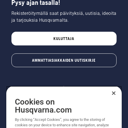
Pysy ajan tasalla!
Rekisteröitymällä saat päivityksiä, uutisia, ideoita
ja tarjouksia Husqvarnalta.
KULUTTAJA
AMMATTIASIAKKAIDEN UUTISKIRJE
Cookies on
Husqvarna.com
By clicking “Accept Cookies”, you agree to the storing of
© Husqvarna AB (publ). Kaikki oikeudet pidätetään.
cookies on your device to enhance site navigation, analyze
Hinnat ovat suositushintoja. Varaamme oikeudet