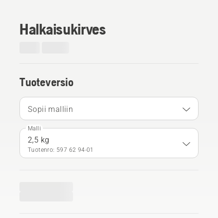
Halkaisukirves
Tuoteversio
Sopii malliin
Malli
2,5 kg
Tuotenro: 597 62 94‑01