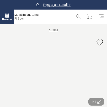
Pysy ajan tasalla!
Metsä ja puutarha
FI, Suomi
Kirveet
1/1