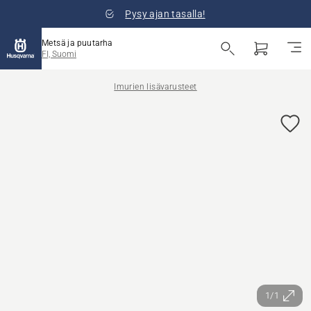
Pysy ajan tasalla!
Metsä ja puutarha
FI, Suomi
Imurien lisävarusteet
1/1