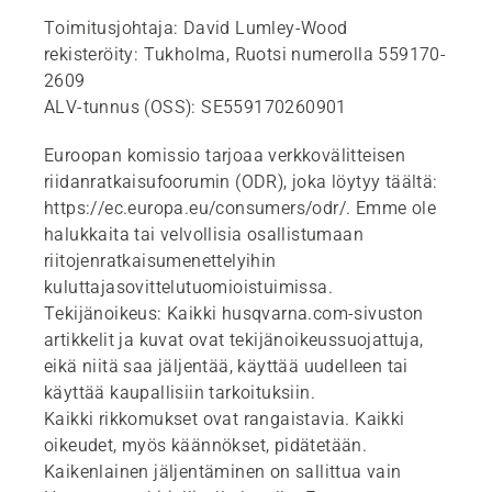
Toimitusjohtaja: David Lumley-Wood
rekisteröity: Tukholma, Ruotsi numerolla 559170-
2609
ALV-tunnus (OSS): SE559170260901
Euroopan komissio tarjoaa verkkovälitteisen
riidanratkaisufoorumin (ODR), joka löytyy täältä:
https://ec.europa.eu/consumers/odr/. Emme ole
halukkaita tai velvollisia osallistumaan
riitojenratkaisumenettelyihin
kuluttajasovittelutuomioistuimissa.
Tekijänoikeus: Kaikki husqvarna.com-sivuston
artikkelit ja kuvat ovat tekijänoikeussuojattuja,
eikä niitä saa jäljentää, käyttää uudelleen tai
käyttää kaupallisiin tarkoituksiin.
Kaikki rikkomukset ovat rangaistavia. Kaikki
oikeudet, myös käännökset, pidätetään.
Kaikenlainen jäljentäminen on sallittua vain