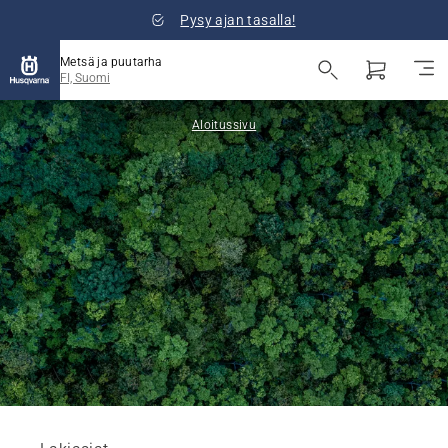
Pysy ajan tasalla!
Metsä ja puutarha
FI, Suomi
Aloitussivu