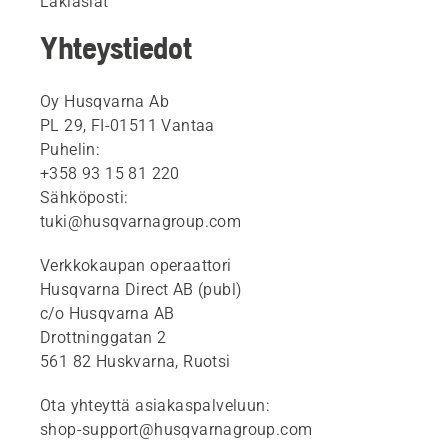
Lakiasiat
Yhteystiedot
Oy Husqvarna Ab
PL 29, FI-01511 Vantaa
Puhelin:
+358 93 15 81 220
Sähköposti:
tuki@husqvarnagroup.com
Verkkokaupan operaattori
Husqvarna Direct AB (publ)
c/o Husqvarna AB
Drottninggatan 2
561 82 Huskvarna, Ruotsi
Ota yhteyttä asiakaspalveluun:
shop-support@husqvarnagroup.com