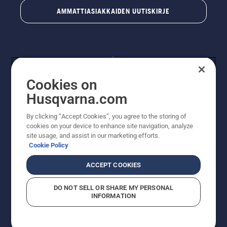
AMMATTIASIAKKAIDEN UUTISKIRJE
Cookies on
Husqvarna.com
By clicking “Accept Cookies”, you agree to the storing of
© Husqvarna AB (publ). Kaikki oikeudet pidätetään.
cookies on your device to enhance site navigation, analyze
Hinnat ovat suositushintoja. Varaamme oikeudet
site usage, and assist in our marketing efforts.
hintamuutoksiin, kirjoitus- ja sisältövirheisiin. Sivusto
Cookie Policy
pyritään pitämään mahdollisimman ajantasaisena ja
virheettömänä. Kaikki luetellut hinnat ovat
ACCEPT COOKIES
suositushintoja (sis. alv), ellei tuotetta voi ostaa
suoraan verkkosivustoltamme.
DO NOT SELL OR SHARE MY PERSONAL
Evästekäytäntö
Käyttöehdot
Tietosuojailmoitus
Tiedot
INFORMATION
Epäillyistä rikkomuksista ilmoittaminen