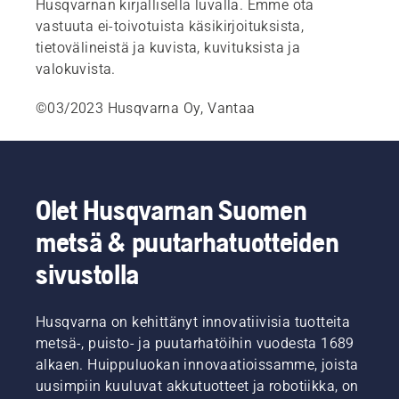
Husqvarnan kirjallisella luvalla. Emme ota
vastuuta ei-toivotuista käsikirjoituksista,
tietovälineistä ja kuvista, kuvituksista ja
valokuvista.
©03/2023 Husqvarna Oy, Vantaa
Olet Husqvarnan Suomen
metsä & puutarhatuotteiden
sivustolla
Husqvarna on kehittänyt innovatiivisia tuotteita
metsä-, puisto- ja puutarhatöihin vuodesta 1689
alkaen. Huippuluokan innovaatioissamme, joista
uusimpiin kuuluvat akkutuotteet ja robotiikka, on