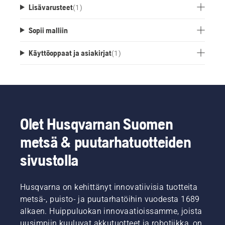
Lisävarusteet
(
1
)
Sopii malliin
Käyttöoppaat ja asiakirjat
(
1
)
Olet Husqvarnan Suomen
metsä & puutarhatuotteiden
sivustolla
Husqvarna on kehittänyt innovatiivisia tuotteita
metsä-, puisto- ja puutarhatöihin vuodesta 1689
alkaen. Huippuluokan innovaatioissamme, joista
uusimpiin kuuluvat akkutuotteet ja robotiikka, on