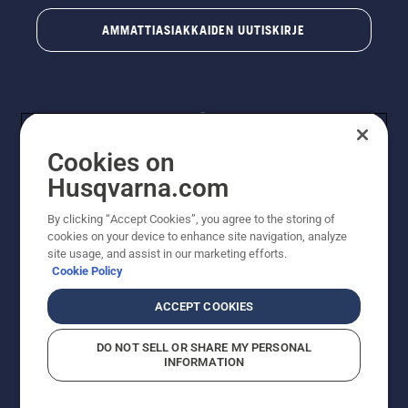
AMMATTIASIAKKAIDEN UUTISKIRJE
Cookies on
Husqvarna.com
By clicking “Accept Cookies”, you agree to the storing of
© Husqvarna AB (publ). Kaikki oikeudet pidätetään.
cookies on your device to enhance site navigation, analyze
Hinnat ovat suositushintoja. Varaamme oikeudet
site usage, and assist in our marketing efforts.
hintamuutoksiin, kirjoitus- ja sisältövirheisiin. Sivusto
Cookie Policy
pyritään pitämään mahdollisimman ajantasaisena ja
virheettömänä. Kaikki luetellut hinnat ovat
ACCEPT COOKIES
suositushintoja (sis. alv), ellei tuotetta voi ostaa
suoraan verkkosivustoltamme.
DO NOT SELL OR SHARE MY PERSONAL
Evästekäytäntö
Käyttöehdot
Tietosuojailmoitus
Tiedot
INFORMATION
Epäillyistä rikkomuksista ilmoittaminen