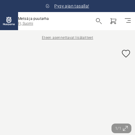
Pysy ajan tasalla!
Metsä ja puutarha
FI, Suomi
Eteen asennettavat lisälaitteet
1/1