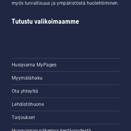
myös turvallisuus ja ympäristöstä huolehtiminen.
Tutustu valikoimaamme
Husqvarna MyPages
Myymälähaku
Ota yhteyttä
Lehdistöhuone
Tarjoukset
Husqvarnan näkemys kestävyydestä