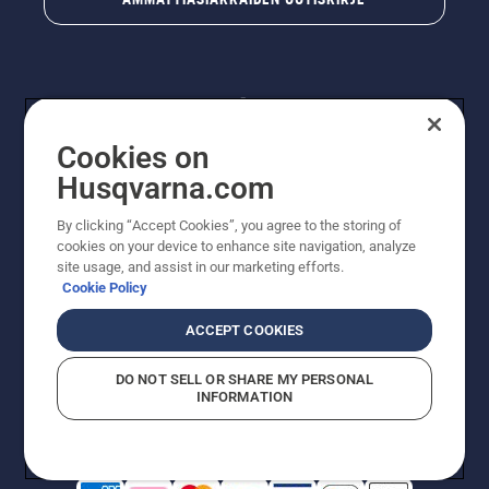
Cookies on
Husqvarna.com
By clicking “Accept Cookies”, you agree to the storing of
© Husqvarna AB (publ). Kaikki oikeudet pidätetään.
cookies on your device to enhance site navigation, analyze
Hinnat ovat suositushintoja. Varaamme oikeudet
site usage, and assist in our marketing efforts.
hintamuutoksiin, kirjoitus- ja sisältövirheisiin. Sivusto
Cookie Policy
pyritään pitämään mahdollisimman ajantasaisena ja
virheettömänä. Kaikki luetellut hinnat ovat
ACCEPT COOKIES
suositushintoja (sis. alv), ellei tuotetta voi ostaa
suoraan verkkosivustoltamme.
DO NOT SELL OR SHARE MY PERSONAL
Evästekäytäntö
Käyttöehdot
Tietosuojailmoitus
Tiedot
INFORMATION
Epäillyistä rikkomuksista ilmoittaminen