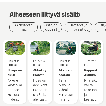
Aiheeseen liittyvä sisältö
Aktiviteetit
Ostajan
Tuotteet ja
Ohj
ja
oppaat
innovaatiot
j
tapahtumat
opp
Ohjeet ja
Ohjeet ja
Ohjeet ja
Tuotteet
oppaat
oppaat
oppaat
ja
innovaatiot
Husqvarna-
Akkukäyttöisen
Akkurepun
Reppuakku:
akun
ruohotrimmerin
säätäminen
Akkukäyttöist
talvisäilytys
savE-
ja
työkalujen
Akkujen
Husqvarnan
Tällä
Pitäisikö
tilan
asentaminen
vallankumous
käyttöikä
akkukäyttöisten
lyhyellä
valita
käyttäminen
pitenee,
ruohotrimmerien
videolla
tehokas
kun otat
savE-tila
kerrotaan,
ja
Tuotteet
niiden
alentaa
miten
kestävä
ja
talvisäilytyksessä
trimmerin
Husqvarnan
vai