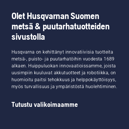
vähennät
pätkiä
sähkö- ja
tämänkaltaisia,
kerrallaan.
akkukäyttöisi
vaivalloisia
kannettavista
Olet Husqvarnan Suomen
tehtäviä.
työkaluista
metsä & puutarhatuotteiden
vastaava
Product
sivustolla
Manager
Johan
Svennung.
Husqvarna on kehittänyt innovatiivisia tuotteita
metsä-, puisto- ja puutarhatöihin vuodesta 1689
alkaen. Huippuluokan innovaatioissamme, joista
uusimpiin kuuluvat akkutuotteet ja robotiikka, on
huomioitu paitsi tehokkuus ja helppokäyttöisyys,
myös turvallisuus ja ympäristöstä huolehtiminen.
Tutustu valikoimaamme