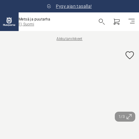
Pysy ajan tasalla!
Metsä ja puutarha
FI, Suomi
Akkutarvikkeet
1/3