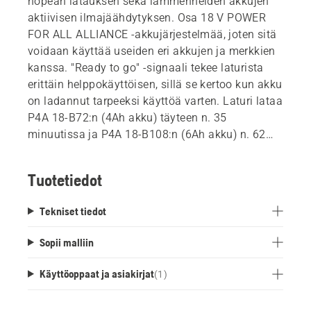
nopean latauksen sekä lämmenneiden akkujen
aktiivisen ilmajäähdytyksen. Osa 18 V POWER
FOR ALL ALLIANCE -akkujärjestelmää, joten sitä
voidaan käyttää useiden eri akkujen ja merkkien
kanssa. "Ready to go" -signaali tekee laturista
erittäin helppokäyttöisen, sillä se kertoo kun akku
on ladannut tarpeeksi käyttöä varten. Laturi lataa
P4A 18-B72:n (4Ah akku) täyteen n. 35
minuutissa ja P4A 18-B108:n (6Ah akku) n. 62
minuutissa.
Tuotetiedot
Tekniset tiedot
Sopii malliin
Käyttöoppaat ja asiakirjat
(
1
)