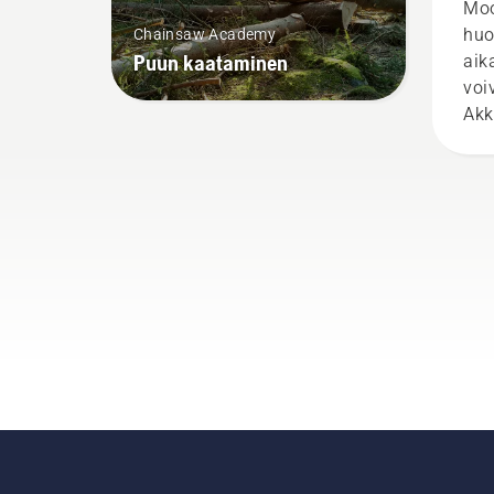
akk
Moo
työ
huo
Chainsaw Academy
Puun kaataminen
aik
voi
Akk
väh
vai