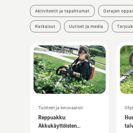
Aktiviteetit ja tapahtumat
Ostajan oppa
Ratkaisut
Uutiset ja media
Tarjouk
Tuotteet ja innovaatiot
Ohje
Reppuakku:
Hu
Akkukäyttöisten
tal