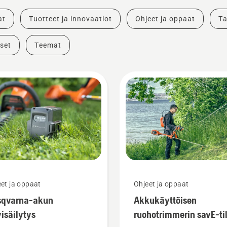
at
Tuotteet ja innovaatiot
Ohjeet ja oppaat
Ta
set
Teemat
et ja oppaat
Ohjeet ja oppaat
sqvarna-akun
Akkukäyttöisen
visäilytys
ruohotrimmerin savE-ti