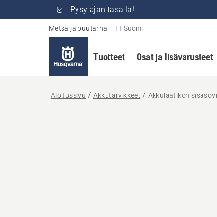
Pysy ajan tasalla!
Metsä ja puutarha
–
FI, Suomi
Tuotteet
Osat ja lisävarusteet
Aloitussivu
Akkutarvikkeet
Akkulaatikon sisäsovi