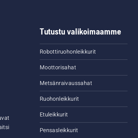
Tutustu valikoimaamme
Robottiruohonleikkurit
Moottorisahat
Metsänraivaussahat
Ruohonleikkurit
Etuleikkurit
uvat
itsi
Pensasleikkurit