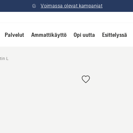
Voimassa olevat kampanjat
Palvelut
Ammattikäyttö
Opi uutta
Esittelyssä
tin L