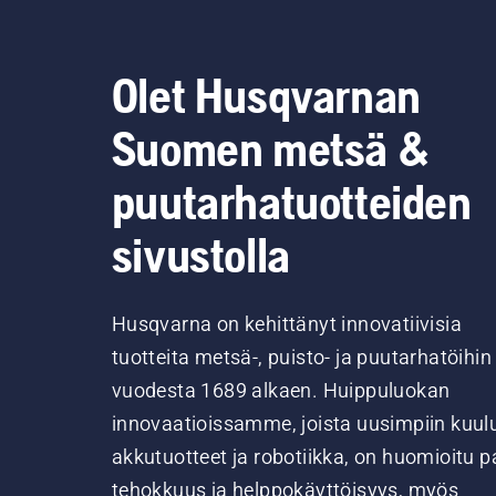
Olet Husqvarnan
Suomen metsä &
puutarhatuotteiden
sivustolla
Husqvarna on kehittänyt innovatiivisia
tuotteita metsä-, puisto- ja puutarhatöihin
vuodesta 1689 alkaen. Huippuluokan
innovaatioissamme, joista uusimpiin kuul
akkutuotteet ja robotiikka, on huomioitu pa
tehokkuus ja helppokäyttöisyys, myös