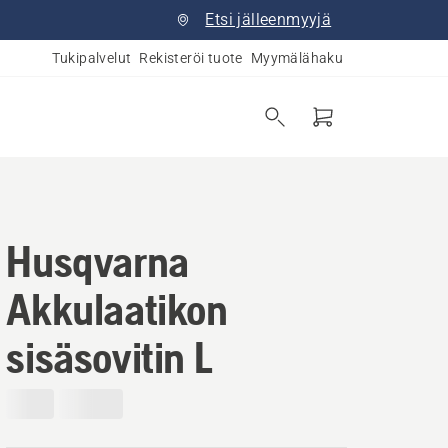
Etsi jälleenmyyjä
Tukipalvelut
Rekisteröi tuote
Myymälähaku
Husqvarna
Akkulaatikon
sisäsovitin L