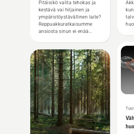
työkalujen vallankumous
Pitäisikö valita tehokas ja
Akk
kestävä vai hiljainen ja
kun
ympäristöystävällinen laite?
tal
Reppuakkuratkaisumme
huo
ansiosta sinun ei enää
tarvitse valita näiden
vaihtoehtojen väliltä.
”Ratkaisu vie akkukäyttöiset
tuotteemme täysin uudelle
tasolle”, sanoo Husqvarnan
sähkö- ja akkukäyttöisistä
kannettavista työkaluista
vastaava Product Manager
Johan Svennung.
Tuot
Väh
huo