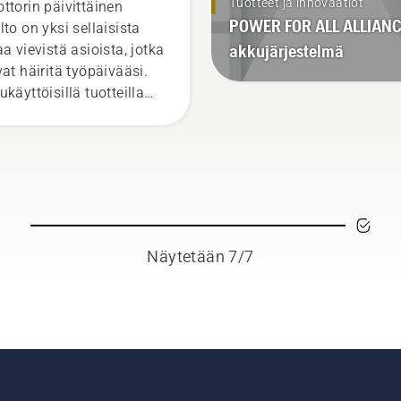
ukäyttöisillä
Tuotteet ja innovaatiot
ttorin päivittäinen
POWER FOR ALL ALLIANC
kaluilla
lto on yksi sellaisista
akkujärjestelmä
aa vievistä asioista, jotka
vat häiritä työpäivääsi.
ukäyttöisillä tuotteilla
ennät tämänkaltaisia,
valloisia tehtäviä.
Näytetään 7/7