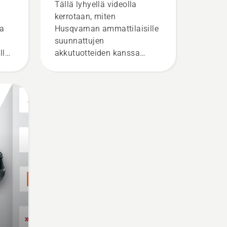
Tällä lyhyellä videolla
kerrotaan, miten
la
Husqvarnan ammattilaisille
suunnattujen
lla
akkutuotteiden kanssa
,
käytettävä akkureppu
yttä
säädetään ja asennetaan.
E-
Kunnolla istuva akkureppu
 ja
on mukavampi käyttää, ja
se vähentää väsymistä,
joten voit työskennellä
pidempiä pätkiä kerrallaan.