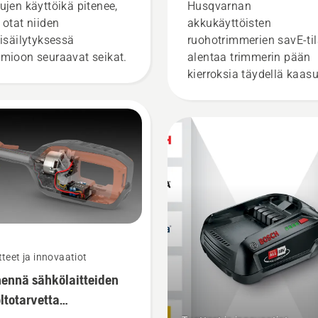
käyttäminen
ujen käyttöikä pitenee,
Husqvarnan
 otat niiden
akkukäyttöisten
visäilytyksessä
ruohotrimmerien savE-ti
mioon seuraavat seikat.
alentaa trimmerin pään
kierroksia täydellä kaasu
mutta säilyttää väännön
mikä säästää akkua kev
ruohoa leikattaessa. sav
tilan voi kytkeä käyttöön
pois helposti yhdellä
painikkeella.
teet ja innovaatiot
ennä sähkölaitteiden
ltotarvetta