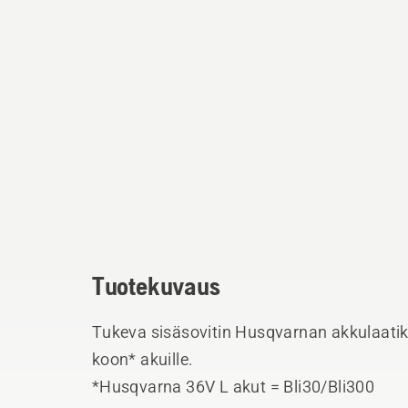
Tuotekuvaus
Tukeva sisäsovitin Husqvarnan akkulaatikk
koon* akuille.
*Husqvarna 36V L akut = Bli30/Bli300