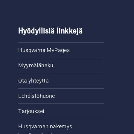
Hyödyllisiä linkkejä
Husqvarna MyPages
Myymälähaku
Ota yhteyttä
Lehdistöhuone
Tarjoukset
Husqvarnan näkemys