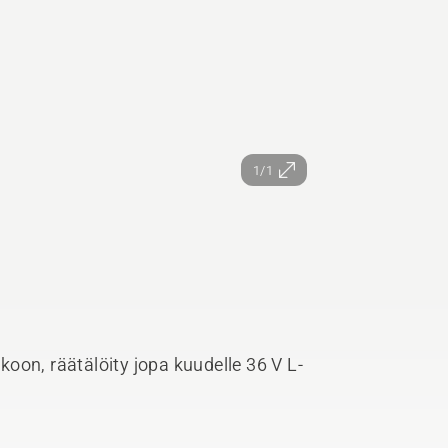
1/1
oon, räätälöity jopa kuudelle 36 V L-