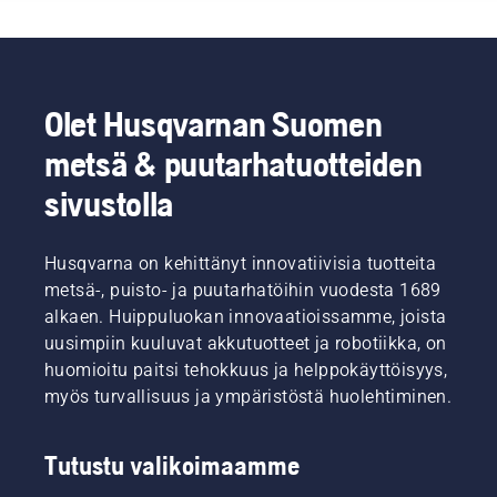
tasolle”,
yhdellä
voit
Akkukäyttöisillä
sanoo
painikkeella.
työskennellä
tuotteilla
Husqvarnan
pidempiä
vähennät
sähkö- ja
pätkiä
tämänkaltaisia,
akkukäyttöisistä
kerrallaan.
vaivalloisia
kannettavista
Olet Husqvarnan Suomen
tehtäviä.
työkaluista
metsä & puutarhatuotteiden
vastaava
Product
sivustolla
Manager
Johan
Svennung.
Husqvarna on kehittänyt innovatiivisia tuotteita
metsä-, puisto- ja puutarhatöihin vuodesta 1689
alkaen. Huippuluokan innovaatioissamme, joista
uusimpiin kuuluvat akkutuotteet ja robotiikka, on
huomioitu paitsi tehokkuus ja helppokäyttöisyys,
myös turvallisuus ja ympäristöstä huolehtiminen.
Tutustu valikoimaamme