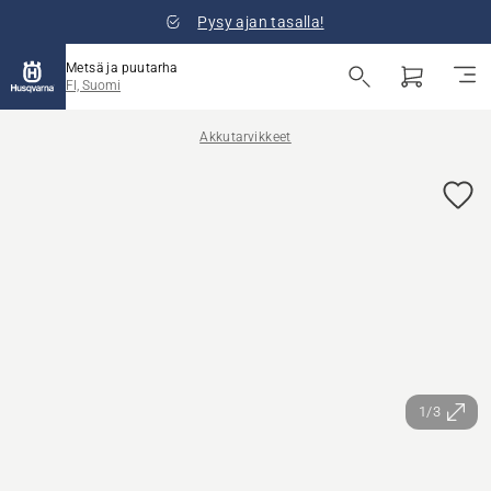
Pysy ajan tasalla!
Metsä ja puutarha
FI, Suomi
Akkutarvikkeet
1/3