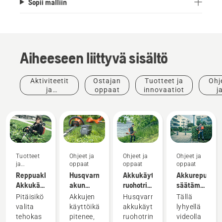
Sopii malliin
Aiheeseen liittyvä sisältö
Aktiviteetit
Ostajan
Tuotteet ja
Ohj
ja
oppaat
innovaatiot
j
tapahtumat
opp
Tuotteet
Ohjeet ja
Ohjeet ja
Ohjeet ja
ja
oppaat
oppaat
oppaat
innovaatiot
Reppuakku:
Husqvarna-
Akkukäyttöisen
Akkurepun
Akkukäyttöisten
akun
ruohotrimmerin
säätäminen
työkalujen
talvisäilytys
savE-
ja
Pitäisikö
Akkujen
Husqvarnan
Tällä
vallankumous
tilan
asentaminen
valita
käyttöikä
akkukäyttöisten
lyhyellä
käyttäminen
tehokas
pitenee,
ruohotrimmerien
videolla