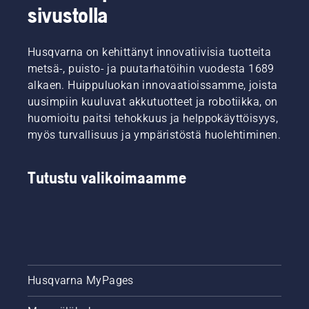
sivustolla
Husqvarna on kehittänyt innovatiivisia tuotteita
metsä-, puisto- ja puutarhatöihin vuodesta 1689
alkaen. Huippuluokan innovaatioissamme, joista
uusimpiin kuuluvat akkutuotteet ja robotiikka, on
huomioitu paitsi tehokkuus ja helppokäyttöisyys,
myös turvallisuus ja ympäristöstä huolehtiminen.
Tutustu valikoimaamme
Husqvarna MyPages