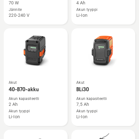
Aspire™
40-
70 W
4 Ah
P4A
B140-
Jännite
Akun tyyppi
220-240 V
Li-Ion
18-
akku
C70
Katso
Katso
Akut
Akut
lisätietoja
lisätietoja
40-B70-akku
BLi30
tuotteesta
tuotteesta
Akun kapasiteetti
Akun kapasiteetti
40-
BLi30
2 Ah
7,5 Ah
B70-
Akun tyyppi
Akun tyyppi
Li-Ion
Li-Ion
akku