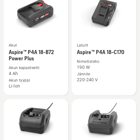
Akut
Laturit
Katso
Katso
Aspire™ P4A 18-B72
Aspire™ P4A 18-C170
lisätietoja
lisätietoja
Power Plus
tuotteesta
tuotteesta
Nimellisteho
190 W
Akun kapasiteetti
Aspire™
Aspire™
4 Ah
Jännite
P4A
P4A
220-240 V
Akun tyyppi
18-
18-
Li-Ion
B72
C170
Power
Plus