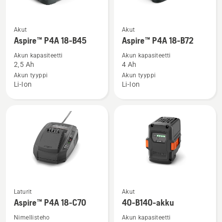
Katso
Katso
Akut
Akut
lisätietoja
lisätietoja
Aspire™ P4A 18-B45
Aspire™ P4A 18-B72
tuotteesta
tuotteesta
Akun kapasiteetti
Akun kapasiteetti
Aspire™
Aspire™
2,5 Ah
4 Ah
P4A
P4A
Akun tyyppi
Akun tyyppi
Li-Ion
Li-Ion
18-
18-
B45
B72
Katso
Katso
Laturit
Akut
lisätietoja
lisätietoja
Aspire™ P4A 18-C70
40-B140-akku
tuotteesta
tuotteesta
Nimellisteho
Akun kapasiteetti