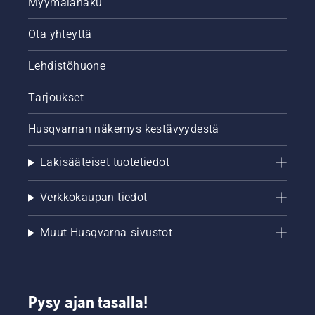
Myymälähaku
Ota yhteyttä
Lehdistöhuone
Tarjoukset
Husqvarnan näkemys kestävyydestä
Lakisääteiset tuotetiedot
Verkkokaupan tiedot
Muut Husqvarna-sivustot
Pysy ajan tasalla!