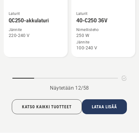
Katso
Katso
Laturit
Laturit
lisätietoja
lisätietoja
QC250-akkulaturi
40-C250 36V
tuotteesta
tuotteesta
Jännite
Nimellisteho
QC250-
40-
220-240 V
250 W
akkulaturi
C250
Jännite
100-240 V
36V
Näytetään 12/58
KATSO KAIKKI TUOTTEET
LATAA LISÄÄ