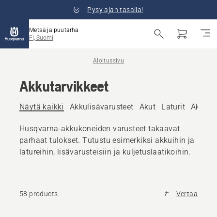
Pysy ajan tasalla!
Metsä ja puutarha
FI, Suomi
Aloitussivu
Akkutarvikkeet
Näytä kaikki
Akkulisävarusteet
Akut
Laturit
Akkula
Husqvarna-akkukoneiden varusteet takaavat
parhaat tulokset. Tutustu esimerkiksi akkuihin ja
latureihin, lisävarusteisiin ja kuljetuslaatikoihin.
58 products
Vertaa