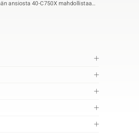
lmän ansiosta 40-C750X mahdollistaa
rralla ilman aikaa vieviä
a pöydälle tai hyllylle tai asentaa
että, joka on saatavana lisävarusteena.