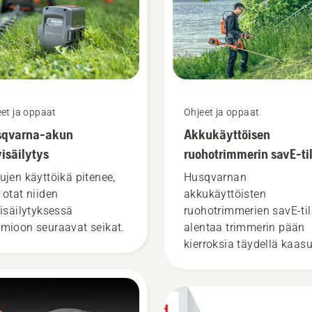
et ja oppaat
Ohjeet ja oppaat
sqvarna-akun
Akkukäyttöisen
visäilytys
ruohotrimmerin savE-ti
käyttäminen
ujen käyttöikä pitenee,
Husqvarnan
 otat niiden
akkukäyttöisten
visäilytyksessä
ruohotrimmerien savE-ti
mioon seuraavat seikat.
alentaa trimmerin pään
kierroksia täydellä kaasu
mutta säilyttää väännön
mikä säästää akkua kev
ruohoa leikattaessa. sav
tilan voi kytkeä käyttöön