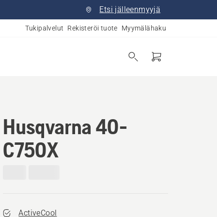
Etsi jälleenmyyjä
Tukipalvelut
Rekisteröi tuote
Myymälähaku
Husqvarna 40-
C750X
ActiveCool