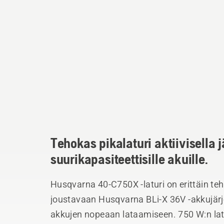
Tehokas pikalaturi aktiivisella 
suurikapasiteettisille akuille.
Husqvarna 40-C750X -laturi on erittäin teh
joustavaan Husqvarna BLi-X 36V -akkujärj
akkujen nopeaan lataamiseen. 750 W:n lata