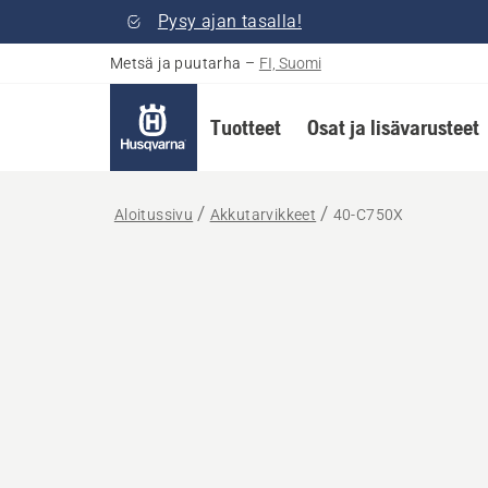
Pysy ajan tasalla!
Metsä ja puutarha
–
FI, Suomi
Tuotteet
Osat ja lisävarusteet
Aloitussivu
Akkutarvikkeet
40-C750X