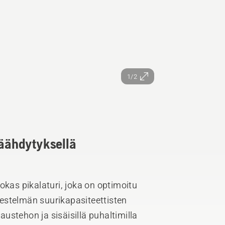
1/2
jäähdytyksellä
okas pikalaturi, joka on optimoitu
estelmän suurikapasiteettisten
ustehon ja sisäisillä puhaltimilla