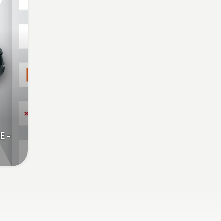
se vähentää väsymistä,
joten voit työskennellä
pidempiä pätkiä kerrallaan.
E -