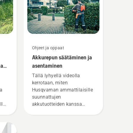
Ohjeet ja oppaat
Akkurepun säätäminen ja
lan
asentaminen
Tällä lyhyellä videolla
kerrotaan, miten
la
Husqvarnan ammattilaisille
suunnattujen
lla
akkutuotteiden kanssa
,
käytettävä akkureppu
yttä
säädetään ja asennetaan.
E-
Kunnolla istuva akkureppu
 ja
on mukavampi käyttää, ja