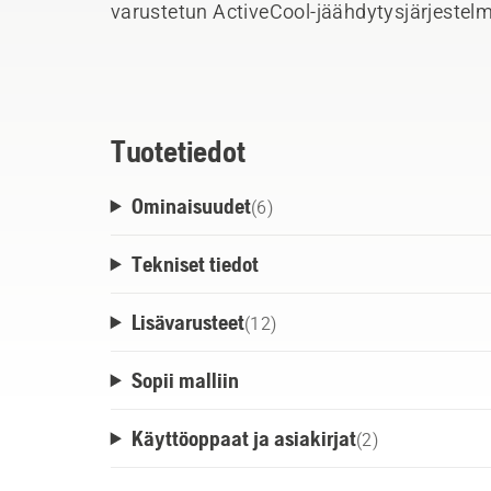
varustetun ActiveCool-jäähdytysjärjeste
akkujen nopean latauksen suurella latausvi
jäähdytysaikoja. Laturi voidaan joko asetta
helposti seinään käyttämällä seinäkiinnik
Tuotetiedot
Ominaisuudet
(
6
)
Tekniset tiedot
Lisävarusteet
(
12
)
Sopii malliin
Käyttöoppaat ja asiakirjat
(
2
)