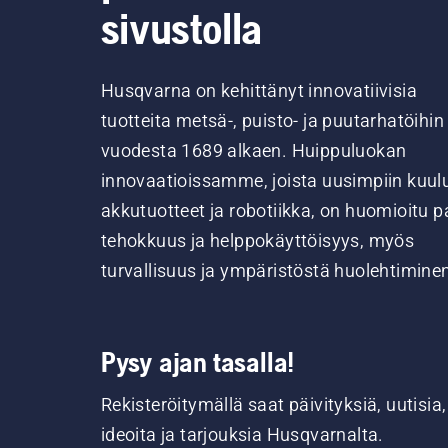
sivustolla
Husqvarna on kehittänyt innovatiivisia
tuotteita metsä-, puisto- ja puutarhatöihin
vuodesta 1689 alkaen. Huippuluokan
innovaatioissamme, joista uusimpiin kuul
akkutuotteet ja robotiikka, on huomioitu pa
tehokkuus ja helppokäyttöisyys, myös
turvallisuus ja ympäristöstä huolehtimine
Pysy ajan tasalla!
Rekisteröitymällä saat päivityksiä, uutisia,
ideoita ja tarjouksia Husqvarnalta.