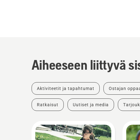
Aiheeseen liittyvä si
Aktiviteetit ja tapahtumat
Ostajan oppa
Ratkaisut
Uutiset ja media
Tarjouk