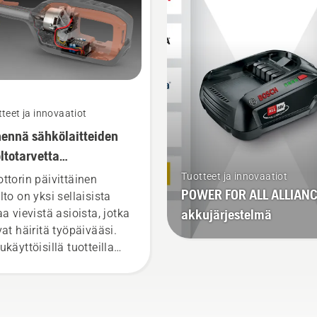
pois helposti yhdellä
painikkeella.
teet ja innovaatiot
ennä sähkölaitteiden
ltotarvetta
ukäyttöisillä
Tuotteet ja innovaatiot
ttorin päivittäinen
POWER FOR ALL ALLIANC
kaluilla
lto on yksi sellaisista
akkujärjestelmä
aa vievistä asioista, jotka
vat häiritä työpäivääsi.
ukäyttöisillä tuotteilla
ennät tämänkaltaisia,
valloisia tehtäviä.