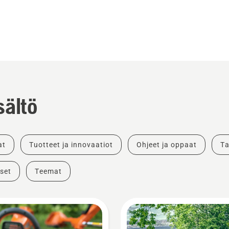
sältö
at
Tuotteet ja innovaatiot
Ohjeet ja oppaat
Ta
set
Teemat