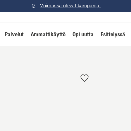
Voimassa olevat kampanjat
Palvelut
Ammattikäyttö
Opi uutta
Esittelyssä