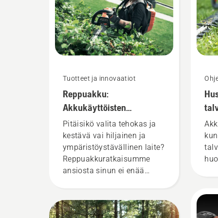
Tuotteet ja innovaatiot
Ohje
Reppuakku:
Hu
Akkukäyttöisten
tal
työkalujen vallankumous
Pitäisikö valita tehokas ja
Akk
kestävä vai hiljainen ja
kun
ympäristöystävällinen laite?
tal
Reppuakkuratkaisumme
huo
ansiosta sinun ei enää
tarvitse valita näiden
vaihtoehtojen väliltä.
”Ratkaisu vie akkukäyttöiset
tuotteemme täysin uudelle