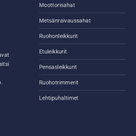
Moottorisahat
Metsänraivaussahat
Ruohonleikkurit
Etuleikkurit
uvat
itsi
Pensasleikkurit
n.
Ruohotrimmerit
Lehtipuhaltimet