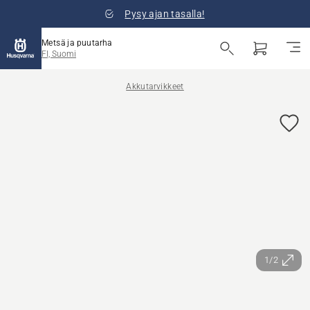
Pysy ajan tasalla!
Metsä ja puutarha
FI, Suomi
Akkutarvikkeet
1/2