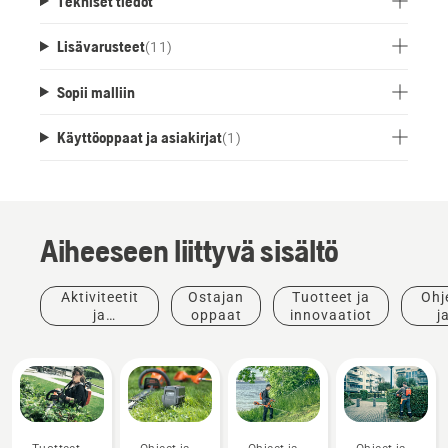
Tekniset tiedot
Lisävarusteet
(
11
)
Sopii malliin
Käyttöoppaat ja asiakirjat
(
1
)
Aiheeseen liittyvä sisältö
Aktiviteetit
Ostajan
Tuotteet ja
Ohj
ja
oppaat
innovaatiot
j
tapahtumat
opp