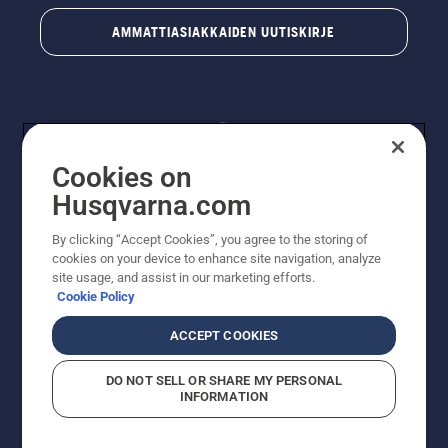
AMMATTIASIAKKAIDEN UUTISKIRJE
Cookies on
Husqvarna.com
By clicking “Accept Cookies”, you agree to the storing of
© Husqvarna AB (publ). Kaikki oikeudet pidätetään.
cookies on your device to enhance site navigation, analyze
Hinnat ovat suositushintoja. Varaamme oikeudet
site usage, and assist in our marketing efforts.
hintamuutoksiin, kirjoitus- ja sisältövirheisiin. Sivusto
Cookie Policy
pyritään pitämään mahdollisimman ajantasaisena ja
virheettömänä. Kaikki luetellut hinnat ovat
ACCEPT COOKIES
suositushintoja (sis. alv), ellei tuotetta voi ostaa
suoraan verkkosivustoltamme.
DO NOT SELL OR SHARE MY PERSONAL
Evästekäytäntö
Käyttöehdot
Tietosuojailmoitus
Tiedot
INFORMATION
Epäillyistä rikkomuksista ilmoittaminen