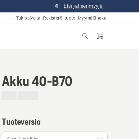
Etsi jälleenmyyjä
Tukipalvelut
Rekisteröi tuote
Myymälähaku
Akku 40-B70
Tuoteversio