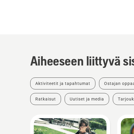
Aiheeseen liittyvä si
Aktiviteetit ja tapahtumat
Ostajan oppa
Ratkaisut
Uutiset ja media
Tarjouk