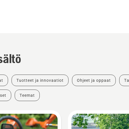
sältö
at
Tuotteet ja innovaatiot
Ohjeet ja oppaat
Ta
set
Teemat