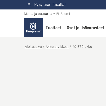
Pysy ajan tasalla!
Metsä ja puutarha
–
FI, Suomi
Tuotteet
Osat ja lisävarusteet
Aloitussivu
Akkutarvikkeet
40-B70-akku