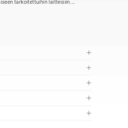
een tarkoitettuihin laitteisiin.
pikalatauksen aikana. Intuitiivinen
jopa 600 latauskertaa.