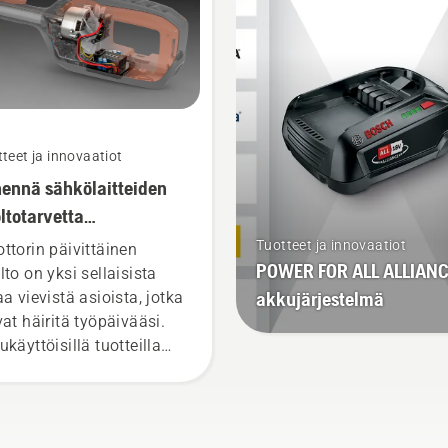
pois helposti yhdellä
painikkeella.
teet ja innovaatiot
ennä sähkölaitteiden
ltotarvetta
ukäyttöisillä
Tuotteet ja innovaatiot
ttorin päivittäinen
POWER FOR ALL ALLIANC
kaluilla
lto on yksi sellaisista
akkujärjestelmä
aa vievistä asioista, jotka
vat häiritä työpäivääsi.
ukäyttöisillä tuotteilla
ennät tämänkaltaisia,
valloisia tehtäviä.