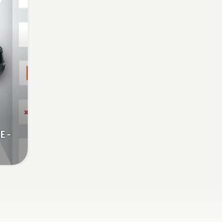
se vähentää väsymistä,
joten voit työskennellä
pidempiä pätkiä kerrallaan.
E -