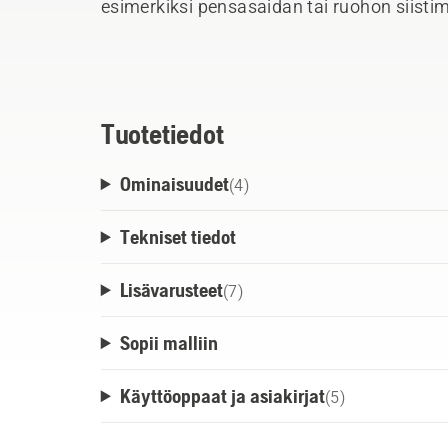
esimerkiksi pensasaidan tai ruohon siistimis
Tehokas jäähdytys vaativassa käytössä ja 
4 merkkivalon latauksen ilmaisin. Kestää 
Tuotetiedot
Ominaisuudet
(
4
)
Tekniset tiedot
Lisävarusteet
(
7
)
Sopii malliin
Käyttöoppaat ja asiakirjat
(
5
)