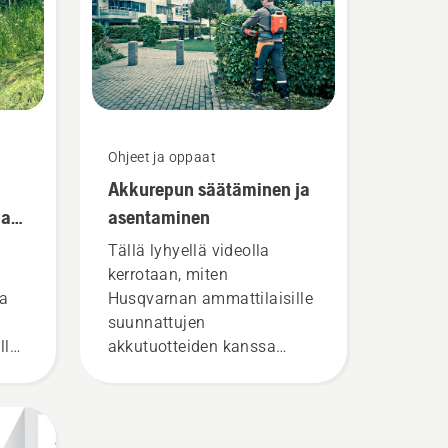
Ohjeet ja oppaat
Akkurepun säätäminen ja
lan
asentaminen
Tällä lyhyellä videolla
kerrotaan, miten
la
Husqvarnan ammattilaisille
suunnattujen
lla
akkutuotteiden kanssa
,
käytettävä akkureppu
yttä
säädetään ja asennetaan.
E-
Kunnolla istuva akkureppu
 ja
on mukavampi käyttää, ja