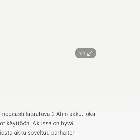
1/1
 nopeasti latautuva 2 Ah:n akku, joka
 kotikäyttöön. Akussa on hyvä
siosta akku soveltuu parhaiten