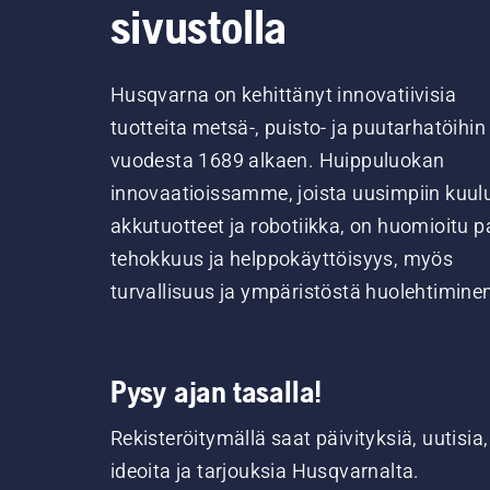
sivustolla
Husqvarna on kehittänyt innovatiivisia
tuotteita metsä-, puisto- ja puutarhatöihin
vuodesta 1689 alkaen. Huippuluokan
innovaatioissamme, joista uusimpiin kuul
akkutuotteet ja robotiikka, on huomioitu pa
tehokkuus ja helppokäyttöisyys, myös
turvallisuus ja ympäristöstä huolehtimine
Pysy ajan tasalla!
Rekisteröitymällä saat päivityksiä, uutisia,
ideoita ja tarjouksia Husqvarnalta.