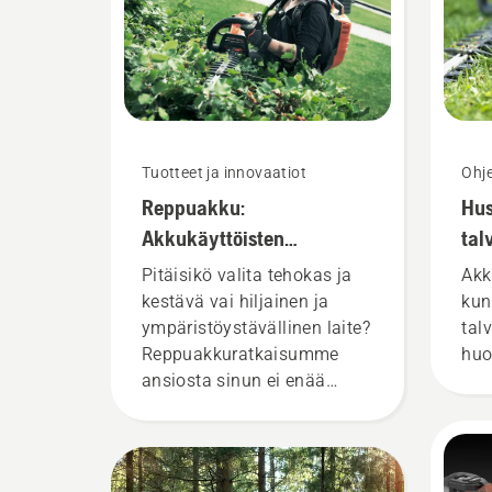
Tuotteet ja innovaatiot
Ohje
Reppuakku:
Hu
Akkukäyttöisten
tal
työkalujen vallankumous
Pitäisikö valita tehokas ja
Akk
kestävä vai hiljainen ja
kun
ympäristöystävällinen laite?
tal
Reppuakkuratkaisumme
huo
ansiosta sinun ei enää
tarvitse valita näiden
vaihtoehtojen väliltä.
”Ratkaisu vie akkukäyttöiset
tuotteemme täysin uudelle