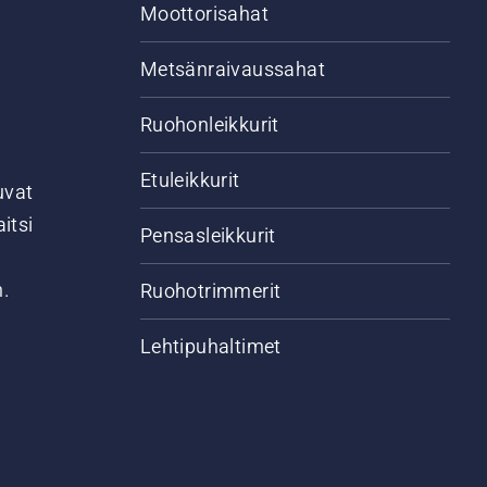
Moottorisahat
Metsänraivaussahat
Ruohonleikkurit
Etuleikkurit
uvat
itsi
Pensasleikkurit
n.
Ruohotrimmerit
Lehtipuhaltimet