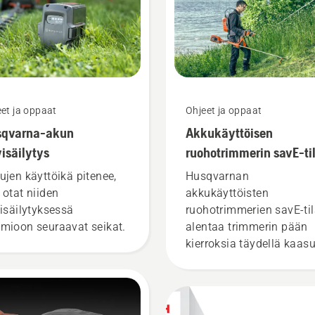
et ja oppaat
Ohjeet ja oppaat
sqvarna-akun
Akkukäyttöisen
visäilytys
ruohotrimmerin savE-ti
käyttäminen
ujen käyttöikä pitenee,
Husqvarnan
 otat niiden
akkukäyttöisten
visäilytyksessä
ruohotrimmerien savE-ti
mioon seuraavat seikat.
alentaa trimmerin pään
kierroksia täydellä kaasu
mutta säilyttää väännön
mikä säästää akkua kev
ruohoa leikattaessa. sav
tilan voi kytkeä käyttöön