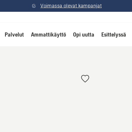
Voimassa olevat kampanjat
Palvelut
Ammattikäyttö
Opi uutta
Esittelyssä