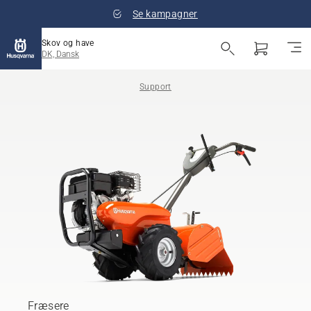
Se kampagner
Skov og have
DK, Dansk
Support
Fræsere