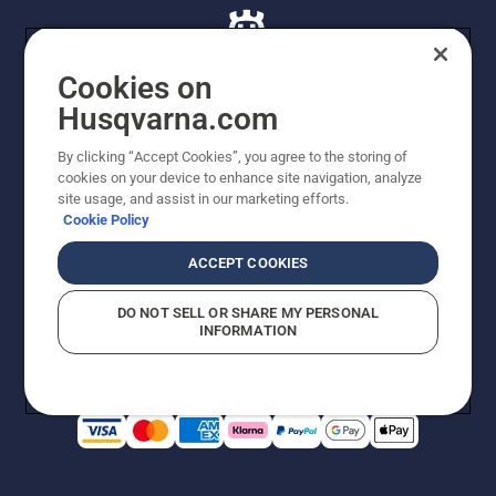
Cookies on
Husqvarna.com
© Husqvarna AB (publ). Alle rettigheder forbeholdes. De
By clicking “Accept Cookies”, you agree to the storing of
viste priser er vejledende udsalgspriser. Der tages
cookies on your device to enhance site navigation, analyze
forbehold for stave- og trykfejl samt prisændringer. Vi
site usage, and assist in our marketing efforts.
stræber efter at have så nøjagtige oplysningerne på
Cookie Policy
dette websted som muligt. Alle anførte priser er
vejledende udsalgspriser (inkl. moms), medmindre
ACCEPT COOKIES
produktet kan købes direkte.
Cookiepolitik
Anvendelsesvilkår
DO NOT SELL OR SHARE MY PERSONAL
Bekendtgørelse vedr. beskyttelse af personlige oplysninger
INFORMATION
Imprint
Rapporter formodede overtrædelser