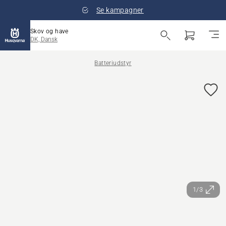
Se kampagner
Skov og have
DK, Dansk
Batteriudstyr
1/3