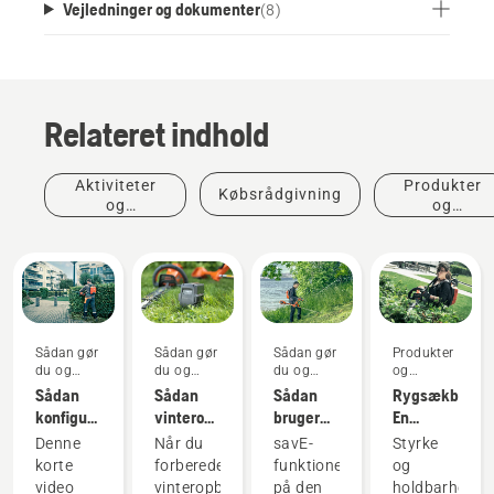
Vejledninger og dokumenter
(
8
)
Relateret indhold
Aktiviteter
Produkter
Købsrådgivning
og
og
begivenheder
innovationer
Sådan gør
Sådan gør
Sådan gør
Produkter
du og
du og
du og
og
vejledninger
vejledninger
vejledninger
innovationer
Sådan
Sådan
Sådan
Rygsækbatteri
konfigurerer
vinteropbevarer
bruger
En
og
du dit
du savE-
revolution
Denne
Når du
savE-
Styrke
monterer
Husqvarna-
funktionen
inden for
korte
forbereder
funktionen
og
du
batteri
på din
håndholdte,
video
vinteropbevaring
på den
holdbarhed