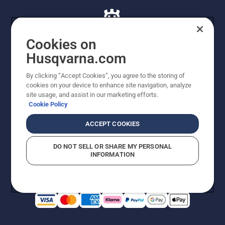
Cookies on
Husqvarna.com
© Husqvarna AB (publ). Alle rettigheder forbeholdes. De
By clicking “Accept Cookies”, you agree to the storing of
viste priser er vejledende udsalgspriser. Der tages
cookies on your device to enhance site navigation, analyze
forbehold for stave- og trykfejl samt prisændringer. Vi
site usage, and assist in our marketing efforts.
stræber efter at have så nøjagtige oplysningerne på
Cookie Policy
dette websted som muligt. Alle anførte priser er
vejledende udsalgspriser (inkl. moms), medmindre
ACCEPT COOKIES
produktet kan købes direkte.
Cookiepolitik
Anvendelsesvilkår
DO NOT SELL OR SHARE MY PERSONAL
Bekendtgørelse vedr. beskyttelse af personlige oplysninger
INFORMATION
Imprint
Rapporter formodede overtrædelser