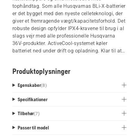
tophåndtag. Som alle Husqvarnas BLi-X-batterier
er det bygget med den nyeste celleteknologi, der
giver et fremragende vægt/kapacitetsforhold. Det
robuste design opfylder IPX4-kravene til brug i al
slags vejr med alle professionelle Husqvarna
36V-produkter. ActiveCool-systemet køler
batteriet ned under drift og opladning. Klar til at
blive forbundet med Husqvarna Fleet Services.
Produktoplysninger
Egenskaber
(
8
)
Specifikationer
Tilbehør
(
7
)
Passer til model