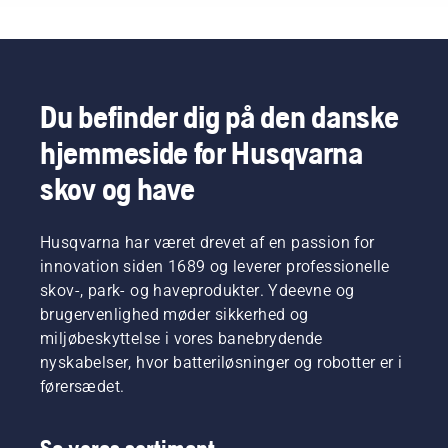
kan
og
let græs.
Svennung,
forstyrre
reducerer
Du skal
produktchef
dit
træthed,
blot
for
arbejde.
når du
trykke
håndholdt
Med
bruger
på én
elektrisk
batteridrevne
det, så
knap på
udstyr
Du befinder dig på den danske
produkter
du kan
den
og
hjemmeside for Husqvarna
reduceres
arbejde
batteridrevne
batterier
besværet
længere
trimmer
hos
skov og have
betydeligt.
uden
for at slå
Husqvarna.
afbrydelser.
savE-
funktionen
Husqvarna har været drevet af en passion for
til og fra.
innovation siden 1689 og leverer professionelle
skov-, park- og haveprodukter. Ydeevne og
brugervenlighed møder sikkerhed og
miljøbeskyttelse i vores banebrydende
nyskabelser, hvor batteriløsninger og robotter er i
førersædet.