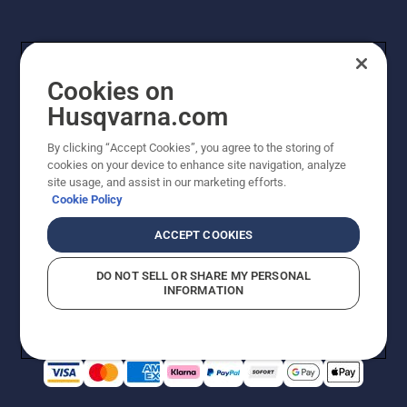
Cookies on
Husqvarna.com
By clicking “Accept Cookies”, you agree to the storing of
cookies on your device to enhance site navigation, analyze
© Husqvarna AB (publ). Alle Rechte vorbehalten. Bei
site usage, and assist in our marketing efforts.
den Preisangaben handelt es sich um unverbindliche
Cookie Policy
Preisempfehlungen in Euro inkl. der gesetzlichen
Mehrwertsteuer. Alle Preise sind unverbindliche
ACCEPT COOKIES
Preisempfehlungen (inkl. MwSt), es sei denn sie sind für
den direkten Kauf verfügbar.
DO NOT SELL OR SHARE MY PERSONAL
Cookie-Richtlinie
Nutzungsbedingungen
Datenschutzerklärung
INFORMATION
Impressum
Vermutete Verstöße melden