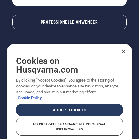
PROFESSIONELLE ANWENDER
Cookies on
Husqvarna.com
By clicking “Accept Cookies”, you agree to the storing of
cookies on your device to enhance site navigation, analyze
© Husqvarna AB (publ). Alle Rechte vorbehalten. Bei
site usage, and assist in our marketing efforts.
den Preisangaben handelt es sich um unverbindliche
Cookie Policy
Preisempfehlungen in Euro inkl. der gesetzlichen
Mehrwertsteuer. Alle Preise sind unverbindliche
ACCEPT COOKIES
Preisempfehlungen (inkl. MwSt), es sei denn sie sind für
den direkten Kauf verfügbar.
DO NOT SELL OR SHARE MY PERSONAL
Cookie-Richtlinie
Nutzungsbedingungen
Datenschutzerklärung
INFORMATION
Impressum
Vermutete Verstöße melden