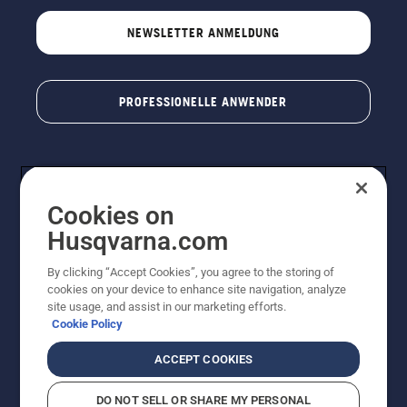
NEWSLETTER ANMELDUNG
PROFESSIONELLE ANWENDER
Cookies on
Husqvarna.com
By clicking “Accept Cookies”, you agree to the storing of
cookies on your device to enhance site navigation, analyze
© Husqvarna AB (publ). Alle Rechte vorbehalten. Bei
site usage, and assist in our marketing efforts.
den Preisangaben handelt es sich um unverbindliche
Cookie Policy
Preisempfehlungen in Euro inkl. der gesetzlichen
Mehrwertsteuer. Alle Preise sind unverbindliche
ACCEPT COOKIES
Preisempfehlungen (inkl. MwSt), es sei denn sie sind für
den direkten Kauf verfügbar.
DO NOT SELL OR SHARE MY PERSONAL
Cookie-Richtlinie
Nutzungsbedingungen
Datenschutzerklärung