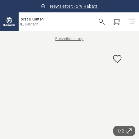
Newsletter: -5 % Rabatt
Forst & Garten
DE, Deutsch
Freizeitkleidung
1/2