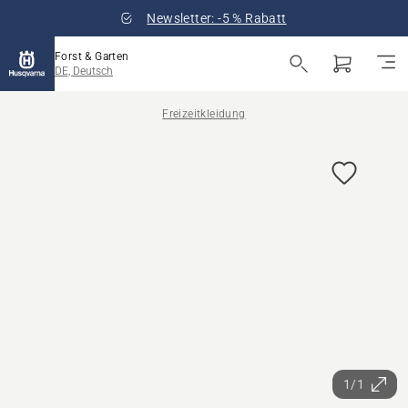
Newsletter: -5 % Rabatt
Forst & Garten
DE, Deutsch
Freizeitkleidung
1/1