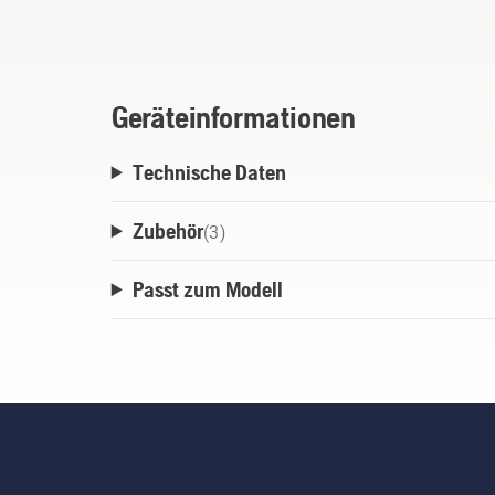
und eine geringere Belastung des Körpers 
Abschnallen mit nur einer Hand. Kompati
Flexibelt System.
Geräteinformationen
Technische Daten
Zubehör
(
3
)
Passt zum Modell