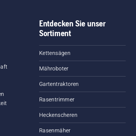
Entdecken Sie unser
Sortiment
Kettensägen
aft
Mähroboter
Gartentraktoren
d
en
Rasentrimmer
eit
Heckenscheren
Rasenmäher