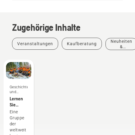
Zugehörige Inhalte
Neuheiten
Veranstaltungen
Kaufberatung
&
Produkte
Geschichten
und
Inspiration
Lernen
Sie
unsere
Eine
Markenbotschafter
Gruppe
kennen
der
weltweit