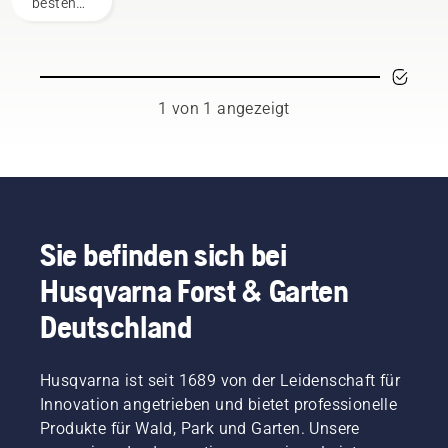
besten
Forstarbeiter,
Baumpfleger
und
Schnitzer
bilden
1 von 1 angezeigt
unser
Markenbotschafter-
Team.
Durch ihr
umfassendes
Fachwissen
sind sie
Sie befinden sich bei
ausgezeichnete
Husqvarna Forst & Garten
Botschafter
unserer
Deutschland
Marke,
gleichzeitig
sind sie
Husqvarna ist seit 1689 von der Leidenschaft für
aber
auch
Innovation angetrieben und bietet professionelle
unsere
Produkte für Wald, Park und Garten. Unsere
anspruchsvollsten