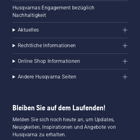
und
Husqvarnas Engagement bezüglich
Ideen bei
der
Nachhaltigkeit
Weiterentwicklung
unserer
Aktuelles
Produkte.
Zudem
Rechtliche Informationen
bringen
sie einen
reichen
Online Shop Informationen
professionellen
Erfahrungsschatz
Andere Husqvarna Seiten
auf den
Gebieten
Forst-,
Park-
oder
Bleiben Sie auf dem Laufenden!
Gartenpflege
mit. Viele
Melden Sie sich noch heute an, um Updates,
von
Neuigkeiten, Inspirationen und Angebote von
ihnen
nehmen
Husqvarna zu erhalten.
regelmäßig