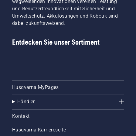
wegweisenden Innovationen vereinen Leistung
Kunden.
und Benutzerfreundlichkeit mit Sicherheit und
Jedes
Umweltschutz. Akkulösungen und Robotik sind
Mitglied
unseres
dabei zukunftsweisend.
Teams
hat
Entdecken Sie unser Sortiment
langjährige
Erfahrung
mit
unseren
Produkten.
Deshalb
arbeiten
wir sehr
Husqvarna MyPages
eng mit
unseren
Händler
Botschaftern
zusammen
und
Kontakt
berücksichtigen
ihre
Husqvarna Karriereseite
Anregungen