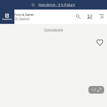
Newsletter: -5 % Rabatt
Forst & Garten
DE, Deutsch
Trimmerköpfe
1/2