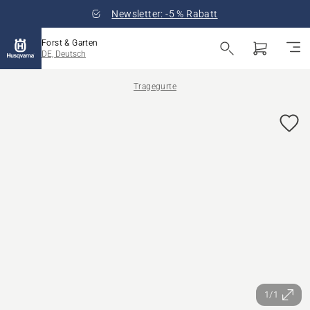
Newsletter: -5 % Rabatt
Forst & Garten
DE, Deutsch
Tragegurte
1/1