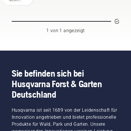
Freischneiden
als
vielseitiges
Werkzeug
gute
1 von 1 angezeigt
Dienste.
In
diesem
Motorsensen-
Benutzerhandbuch
haben
wir eine
Sie befinden sich bei
Liste mit
Husqvarna Forst & Garten
Tipps
zum
Deutschland
sicheren
und
effektiven
Husqvarna ist seit 1689 von der Leidenschaft für
Arbeiten
mit der
Innovation angetrieben und bietet professionelle
Husqvarna
Produkte für Wald, Park und Garten. Unsere
Motorsense