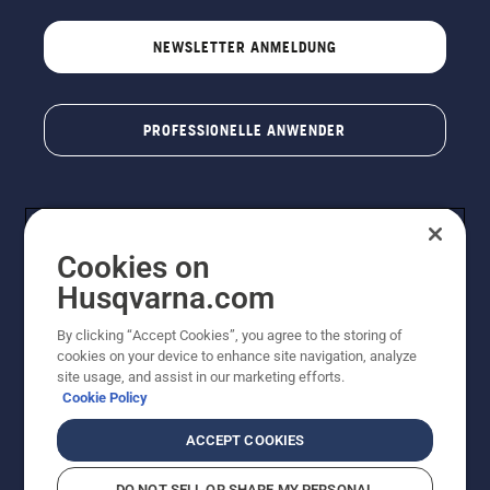
NEWSLETTER ANMELDUNG
PROFESSIONELLE ANWENDER
Cookies on
Husqvarna.com
By clicking “Accept Cookies”, you agree to the storing of
cookies on your device to enhance site navigation, analyze
© Husqvarna AB (publ). Alle Rechte vorbehalten. Bei
site usage, and assist in our marketing efforts.
den Preisangaben handelt es sich um unverbindliche
Cookie Policy
Preisempfehlungen in Euro inkl. der gesetzlichen
Mehrwertsteuer. Alle Preise sind unverbindliche
ACCEPT COOKIES
Preisempfehlungen (inkl. MwSt), es sei denn sie sind für
den direkten Kauf verfügbar.
DO NOT SELL OR SHARE MY PERSONAL