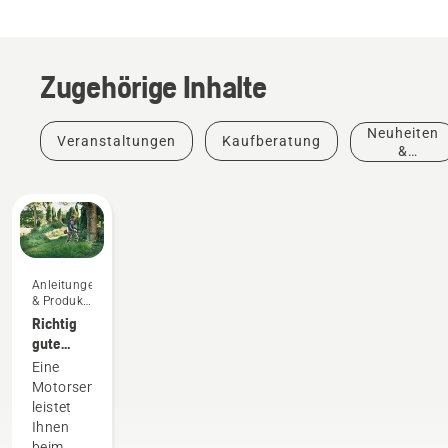
Zugehörige Inhalte
Neuheiten
Veranstaltungen
Kaufberatung
&
Produkte
Anleitungen
& Produkt-
Leitfäden
Richtig
gute
Ergebnisse
Eine
mit der
Motorsense
Motorsense
leistet
Ihnen
beim