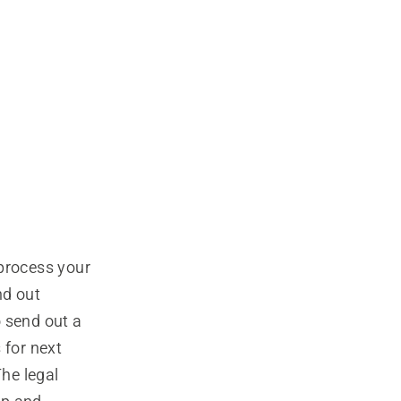
 process your
nd out
o send out a
 for next
The legal