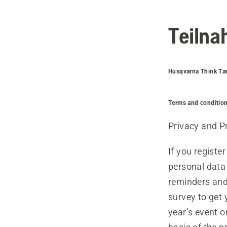
Teiln
Husqvarna Think Ta
Terms and conditio
Privacy and P
If you registe
personal data 
reminders and 
survey to get 
year’s event o