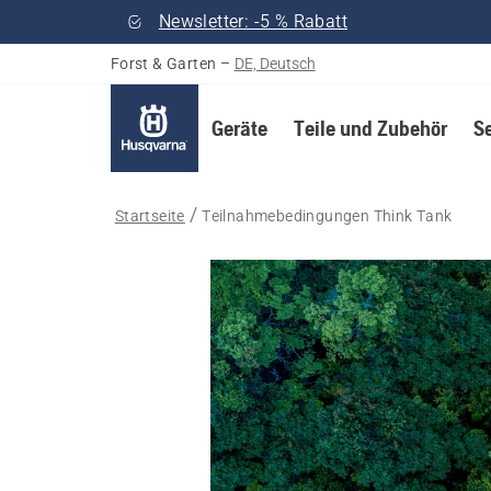
Newsletter: -5 % Rabatt
Forst & Garten
–
DE, Deutsch
Geräte
Teile und Zubehör
S
Startseite
Teilnahmebedingungen Think Tank