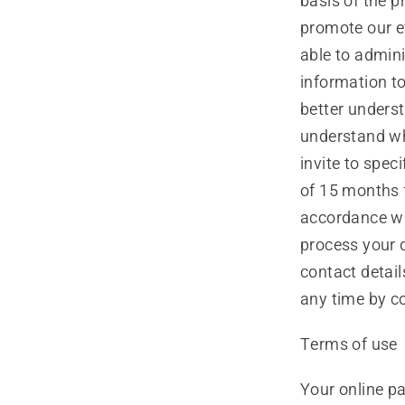
basis of the p
promote our ev
able to admini
information to
better unders
understand whi
invite to spec
of 15 months f
accordance w
process your 
contact detail
any time by co
Terms of use
Your online pa