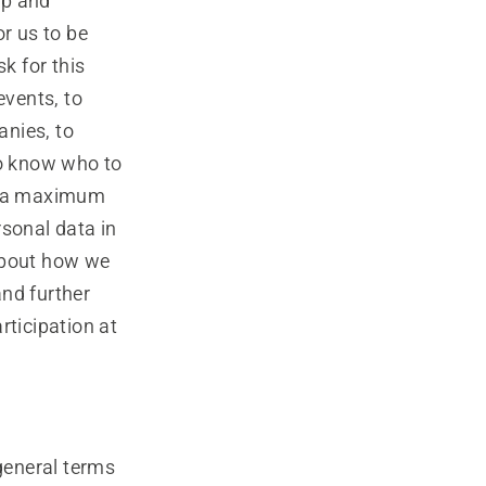
up and
or us to be
k for this
events, to
anies, to
to know who to
for a maximum
rsonal data in
 about how we
and further
rticipation at
 general terms