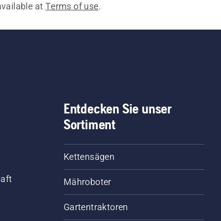
available at
Terms of use
.
Entdecken Sie unser
Sortiment
Kettensägen
aft
Mähroboter
Gartentraktoren
d