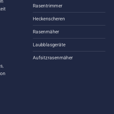
en
Rasentrimmer
eit
Heckenscheren
Rasenmäher
Laubblasgeräte
Aufsitzrasenmäher
s,
von