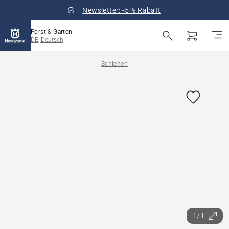
Newsletter: -5 % Rabatt
Forst & Garten
DE, Deutsch
Schienen
1/1