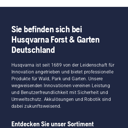
beachten,
anspruchsvollsten
die
Motorsäge
können
Kunden.
Lebensdauer
zu
Sie sich
Jedes
von
finden.
sicher
Mitglied
Schiene
fühlen
unseres
und
Sie befinden sich bei
und sich
Teams
Kette.
Husqvarna Forst & Garten
voll auf
hat
Befolgen
die
langjährige
Sie die
Deutschland
Arbeit
Erfahrung
Anweisungen
konzentrieren.
mit
in
unseren
diesem
Husqvarna ist seit 1689 von der Leidenschaft für
Produkten.
kurzen
Innovation angetrieben und bietet professionelle
Deshalb
Video,
arbeiten
um zu
Produkte für Wald, Park und Garten. Unsere
wir sehr
erfahren,
wegweisenden Innovationen vereinen Leistung
eng mit
wie Sie
und Benutzerfreundlichkeit mit Sicherheit und
unseren
überprüfen
Umweltschutz. Akkulösungen und Robotik sind
Botschaftern
können,
dabei zukunftsweisend.
zusammen
ob das
und
Kettenschmiersystem
berücksichtigen
korrekt
Entdecken Sie unser Sortiment
ihre
funktioniert.