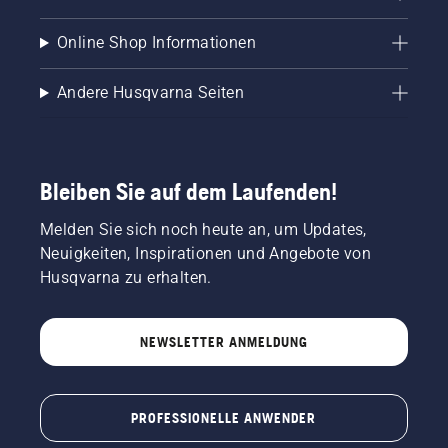
regelmäßig
vom
an
Stamm
Online Shop Informationen
internationalen
eines
Meisterschaften
Baumes
Andere Husqvarna Seiten
für
entfernt.
Waldarbeiter,
Öl am
Schnitzer
Stamm
oder
zeigt an,
Baumkletterer
dass das
Bleiben Sie auf dem Laufenden!
teil. Sie
Schmiersystem
alle
funktioniert.
Melden Sie sich noch heute an, um Updates,
teilen
Neuigkeiten, Inspirationen und Angebote von
unsere
Leidenschaft
Husqvarna zu erhalten.
für die
Natur
und für
NEWSLETTER ANMELDUNG
Husqvarna.
Lassen
Sie sich
von
PROFESSIONELLE ANWENDER
unserem