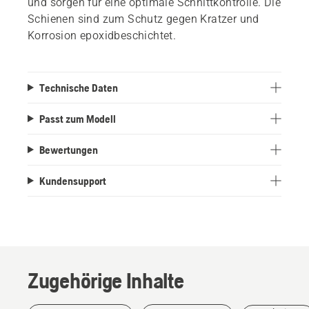
und sorgen für eine optimale Schnittkontrolle. Die
Schienen sind zum Schutz gegen Kratzer und
Korrosion epoxidbeschichtet.
Technische Daten
Passt zum Modell
Bewertungen
Kundensupport
Zugehörige Inhalte
Geschichten
und
Inspiration