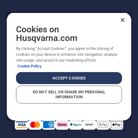
Team
inspirieren.
Cookies on
Husqvarna.com
By clicking “Accept Cookies”, you agree to the storing of
cookies on your device to enhance site navigation, analyze
© Husqvarna AB (publ). Alle Rechte vorbehalten. Bei
site usage, and assist in our marketing efforts.
den Preisangaben handelt es sich um unverbindliche
Cookie Policy
Preisempfehlungen in Euro inkl. der gesetzlichen
Mehrwertsteuer. Alle Preise sind unverbindliche
ACCEPT COOKIES
Preisempfehlungen (inkl. MwSt), es sei denn sie sind für
den direkten Kauf verfügbar.
DO NOT SELL OR SHARE MY PERSONAL
Cookie-Richtlinie
Nutzungsbedingungen
Datenschutzerklärung
INFORMATION
Impressum
Vermutete Verstöße melden