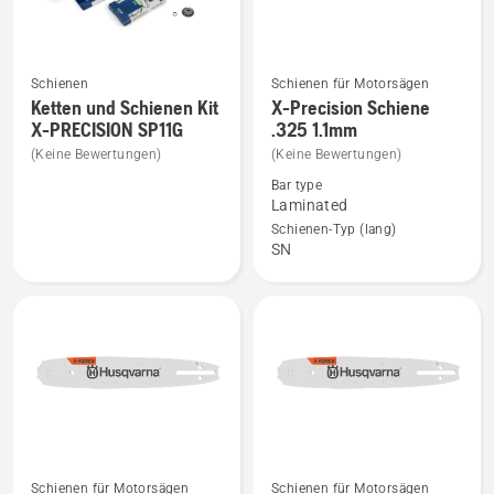
Schienen
Schienen für Motorsägen
Mehr
Mehr
Ketten und Schienen Kit
X-Precision Schiene
Details
Details
X-PRECISION SP11G
.325 1.1mm
zu
zu
(Keine Bewertungen)
(Keine Bewertungen)
Ketten
X-
Bar type
und
Precision
Laminated
Schienen
Schiene
Schienen-Typ (lang)
SN
Kit
.325
X-
1.1mm
PRECISION
anzeigen
SP11G
anzeigen
Schienen für Motorsägen
Schienen für Motorsägen