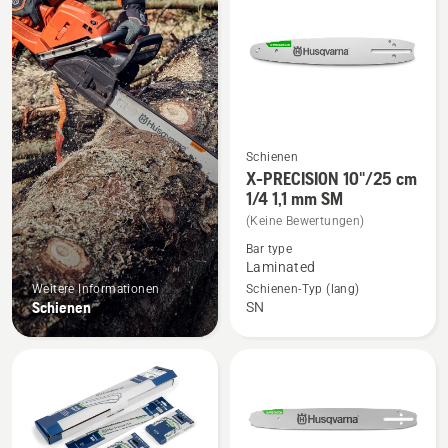
Produkte
Schienen
Mehr
X-PRECISION 10"/25 cm
Details
1/4 1,1 mm SM
zu
(Keine Bewertungen)
X-
Bar type
PRECISION
Laminated
10"/25
Weitere Informationen
Schienen-Typ (lang)
Schienen
SN
cm
1/4
1,1
mm
SM
anzeigen