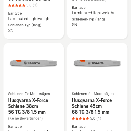
zu
zu
5.0
(1)
Bar type
Husqvarna
Husqvarna
Laminated lightweight
Bar type
X-
X-
Laminated lightweight
Schienen-Typ (lang)
Force
Force
SN
Schienen-Typ (lang)
Schiene
Schiene
SN
33cm
.325
56 TG 0,325
anzeigen
1.3
mm
anzeigen,
Produktbewertung
5
von
5
Schienen für Motorsägen
Schienen für Motorsägen
Husqvarna X-Force
Husqvarna X-Force
Mehr
Mehr
Schiene 38cm
Schiene 45cm
Details
Details
56 TG 3/8 1.5 mm
68 TG 3/8 1.5 mm
zu
zu
(Keine Bewertungen)
5.0
(1)
Husqvarna
Husqvarna
Bar type
Bar type
X-
X-