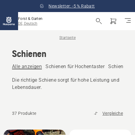
Newsletter: -5 % Rabatt
Forst & Garten
DE, Deutsch
Startseite
Schienen
Alle anzeigen
Schienen für Hochentaster
Schienen f
Die richtige Schiene sorgt für hohe Leistung und
Lebensdauer.
37 Produkte
Vergleiche
Alle