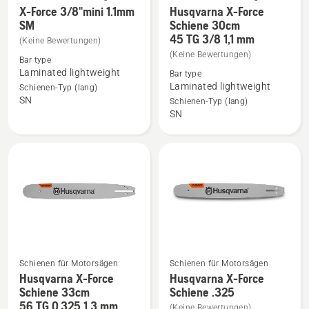
X-Force 3/8"mini 1.1mm
Husqvarna X-Force
Mehr
Mehr
SM
Schiene 30cm
Details
Details
45 TG 3/8 1,1 mm
(Keine Bewertungen)
zu
zu
(Keine Bewertungen)
Bar type
X-
Husqvarna
Laminated lightweight
Bar type
Force
X-
Laminated lightweight
Schienen-Typ (lang)
3/8"mini
Force
SN
Schienen-Typ (lang)
1.1mm
Schiene
SN
SM
30cm
anzeigen
45 TG 3/8
1,1
mm
anzeigen
Schienen für Motorsägen
Schienen für Motorsägen
Husqvarna X-Force
Husqvarna X-Force
Mehr
Mehr
Schiene 33cm
Schiene .325
Details
Details
56 TG 0,325 1.3 mm
(Keine Bewertungen)