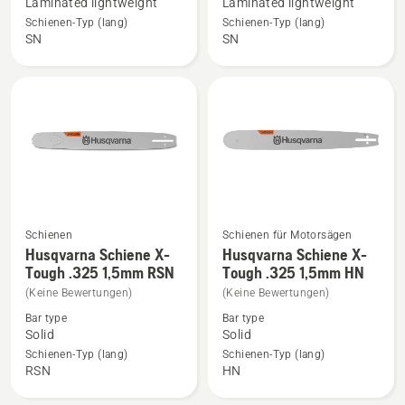
Laminated lightweight
Laminated lightweight
Force
Force
Schienen-Typ (lang)
Schienen-Typ (lang)
Schiene
Schiene
SN
SN
38cm
45cm
56 TG 3/8
68 TG 3/8
1.5
1.5
mm
mm
anzeigen
anzeigen,
Produktbewertung
5
von
5
Schienen
Schienen für Motorsägen
Mehr
Mehr
Husqvarna Schiene X-
Husqvarna Schiene X-
Details
Details
Tough .325 1,5mm RSN
Tough .325 1,5mm HN
zu
zu
(Keine Bewertungen)
(Keine Bewertungen)
Husqvarna
Husqvarna
Bar type
Bar type
Schiene
Schiene
Solid
Solid
X-
X-
Schienen-Typ (lang)
Schienen-Typ (lang)
RSN
HN
Tough
Tough
.325
.325