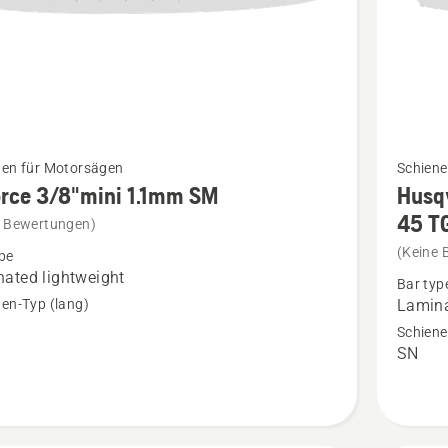
Mehr
nen für Motorsägen
Schiene
Details
rce 3/8"mini 1.1mm SM
Husq
zu
45 TG
e Bewertungen)
Husqvar
(Keine 
pe
X-
ated lightweight
Bar typ
i
Force
en-Typ (lang)
Lamina
Schiene
Schiene
SN
30cm
en
45 TG 3
1,1
mm