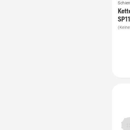
Schie
Details
Kett
zu
SP1
Ketten
(Kein
und
Schien
Kit
X-
PRECI
SP11G
anzeig