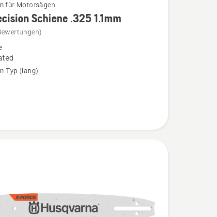
n für Motorsägen
cision Schiene .325 1.1mm
Bewertungen)
e
n
ated
n-Typ (lang)
n