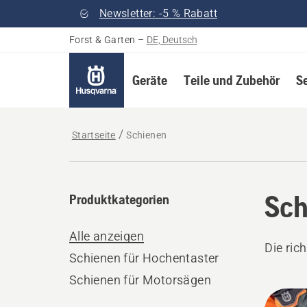
Newsletter: -5 % Rabatt
Forst & Garten
–
DE, Deutsch
Geräte
Teile und Zubehör
S
Startseite
Schienen
Sch
Produktkategorien
Alle anzeigen
Die ric
Schienen für Hochentaster
Schienen für Motorsägen
Alle