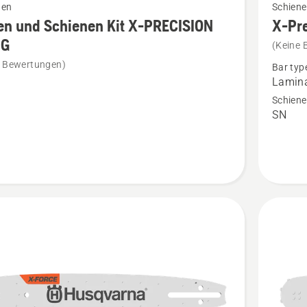
nen
Schiene
Details
en und Schienen Kit X-PRECISION
X-Pre
zu
1G
(Keine 
X-
e Bewertungen)
Bar typ
Precisio
Lamin
en
Schiene
Schiene
SN
.325
1.1mm
SION
anzeige
en