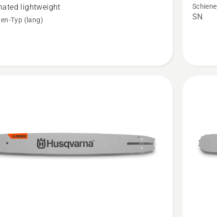
Force
ated lightweight
Schiene
SN
e
Schiene
en-Typ (lang)
.325
0,325
anzeige
n,
tbewertung