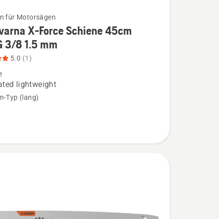
n für Motorsägen
varna X-Force Schiene 45cm
G 3/8 1.5 mm
na
5.0
(1)
e
ted lightweight
n-Typ (lang)
/8
,
bewertung