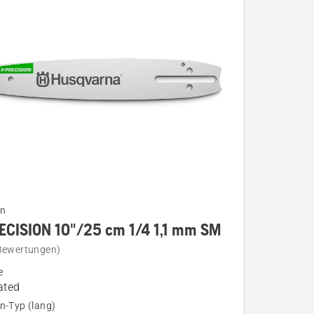
en
ECISION 10"/25 cm 1/4 1,1 mm SM
Bewertungen)
e
ION
ated
n-Typ (lang)