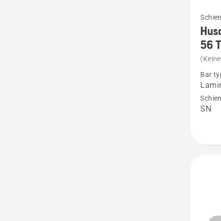
Mehr
Schie
Details
Hus
zu
56 
Husqva
(Kein
X-
Bar ty
Force
Lamin
Schien
Schien
SN
38cm
56 TG 
1.5
mm
anzeig