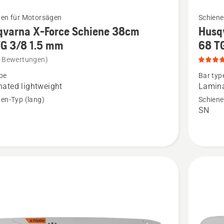
Mehr
nen für Motorsägen
Schiene
Details
qvarna X-Force Schiene 38cm
Husq
zu
TG 3/8 1.5 mm
68 T
rna
Husqvar
e Bewertungen)
X-
pe
Bar typ
Force
ated lightweight
Lamina
e
Schiene
en-Typ (lang)
Schiene
SN
45cm
3/8
68 TG 3
1.5
mm
en
anzeigen
Produkt
5
von