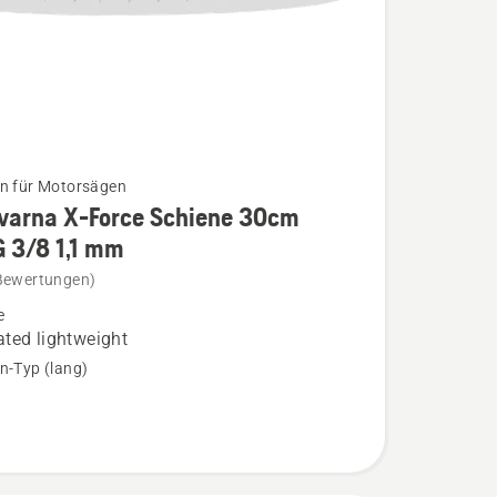
n für Motorsägen
varna X-Force Schiene 30cm
 3/8 1,1 mm
na
Bewertungen)
e
ted lightweight
n-Typ (lang)
/8