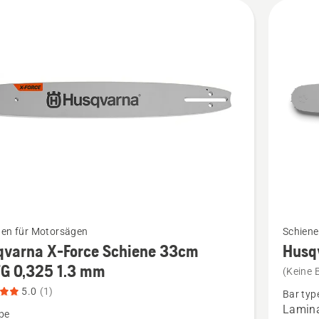
anzeige
Mehr
nen für Motorsägen
Schiene
Details
qvarna X-Force Schiene 33cm
Husq
zu
TG 0,325 1.3 mm
(Keine 
rna
Husqvar
5.0
(1)
Bar typ
X-
Lamina
pe