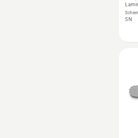
Force
Lamin
Schien
Schien
SN
33cm
56 TG 
1.3
mm
anzeige
Produk
5
von
5