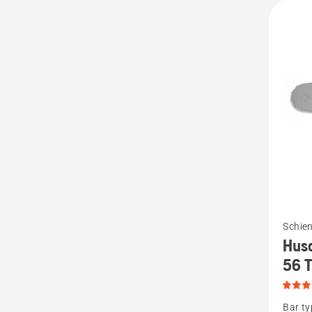
Mehr
Schie
Details
Hus
zu
56 
Husqva
X-
Bar ty