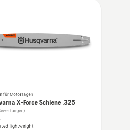
n
n für Motorsägen
varna X-Force Schiene .325
Bewertungen)
na
e
ted lightweight