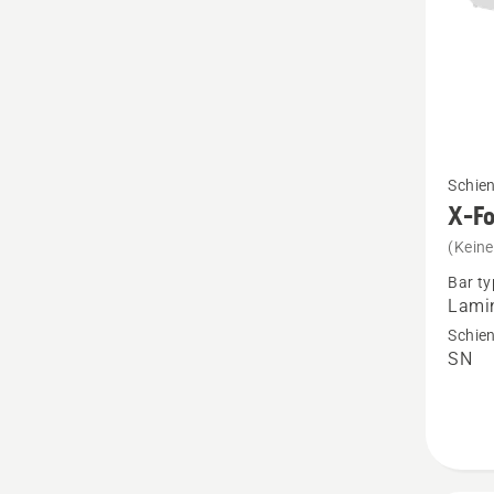
Mehr
Schie
Details
X-Fo
zu
(Kein
X-
Bar ty
Force
Lamin
3/8"min
Schien
SN
1.1mm
SM
anzeig