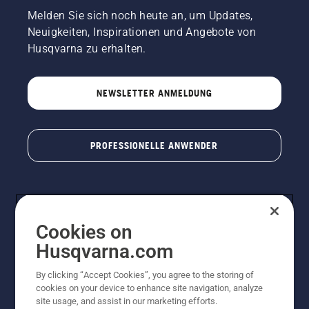
Melden Sie sich noch heute an, um Updates,
Neuigkeiten, Inspirationen und Angebote von
Husqvarna zu erhalten.
NEWSLETTER ANMELDUNG
PROFESSIONELLE ANWENDER
Cookies on
Husqvarna.com
By clicking “Accept Cookies”, you agree to the storing of
cookies on your device to enhance site navigation, analyze
© Husqvarna AB (publ). Alle Rechte vorbehalten. Bei
site usage, and assist in our marketing efforts.
den Preisangaben handelt es sich um unverbindliche