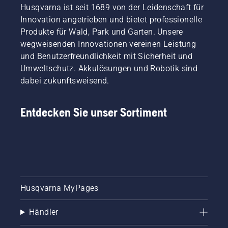
Sie es
Husqvarna ist seit 1689 von der Leidenschaft für
Arbeiten
Produkten.
tun - und
Innovation angetrieben und bietet professionelle
mit der
Deshalb
welche
Husqvarna
arbeiten
Produkte für Wald, Park und Garten. Unsere
Werkzeuge
Motorsense
wir sehr
benötigen
wegweisenden Innovationen vereinen Leistung
zusammengestellt.
eng mit
Sie
und Benutzerfreundlichkeit mit Sicherheit und
unseren
dafür?
Umweltschutz. Akkulösungen und Robotik sind
Botschaftern
Hierfür
dabei zukunftsweisend.
zusammen
haben
und
wir
berücksichtigen
diesen
Entdecken Sie unser Sortiment
ihre
einfachen
Anregungen
Leitfaden
und
zum
Ideen bei
Baumrückschn
der
zusammengest
Weiterentwicklung
unserer
Produkte.
Husqvarna MyPages
Zudem
bringen
Händler
sie einen
reichen