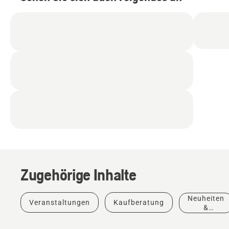
Zugehörige Inhalte
Neuheiten
&
Neuheiten
Veranstaltungen
Kaufberatung
Produkte
&
Husqvarna-
Produkte
Schutzkleidung: