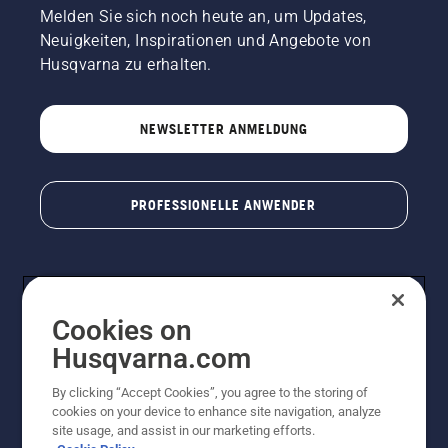
alle
Melden Sie sich noch heute an, um Updates,
teilen
Neuigkeiten, Inspirationen und Angebote von
unsere
Leidenschaft
Husqvarna zu erhalten.
für die
Natur
und für
NEWSLETTER ANMELDUNG
Husqvarna.
Lassen
Sie sich
von
PROFESSIONELLE ANWENDER
unserem
Team
inspirieren.
Cookies on
Husqvarna.com
By clicking “Accept Cookies”, you agree to the storing of
cookies on your device to enhance site navigation, analyze
© Husqvarna AB (publ). Alle Rechte vorbehalten. Bei
site usage, and assist in our marketing efforts.
den Preisangaben handelt es sich um unverbindliche