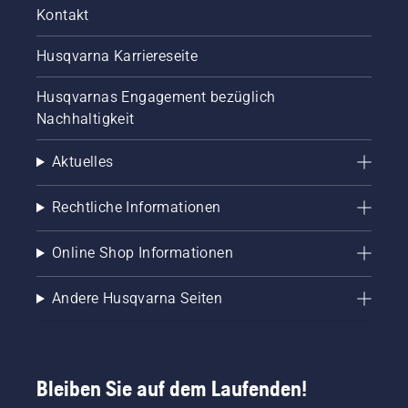
professionellen
Kontakt
Erfahrungsschatz
auf den
Husqvarna Karriereseite
Gebieten
Forst-,
Husqvarnas Engagement bezüglich
Park-
Nachhaltigkeit
oder
Gartenpflege
mit. Viele
Aktuelles
von
ihnen
Rechtliche Informationen
nehmen
regelmäßig
an
Online Shop Informationen
internationalen
Meisterschaften
Andere Husqvarna Seiten
für
Waldarbeiter,
Schnitzer
oder
Baumkletterer
Bleiben Sie auf dem Laufenden!
teil. Sie