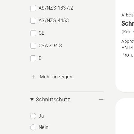
AS/NZS 1337.2
Mehr
Arbeit
Details
AS/NZS 4453
Schn
zu
(Kein
CE
Schnit
Appro
Techni
CSA Z94.3
EN IS
Extrem
Profi
E
anzeig
Mehr anzeigen
Schnittschutz
Ja
Nein