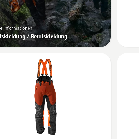
anzeige
re Informationen
tskleidung / Berufskleidung