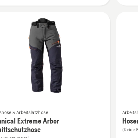
Mehr
shose & Arbeitslatzhose
Arbeits
Details
nical Extreme Arbor
Hosen
zu
ittschutzhose
(Keine 
cal
Hosentr