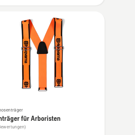
hosenträger
träger für Arboristen
Bewertungen)
äger