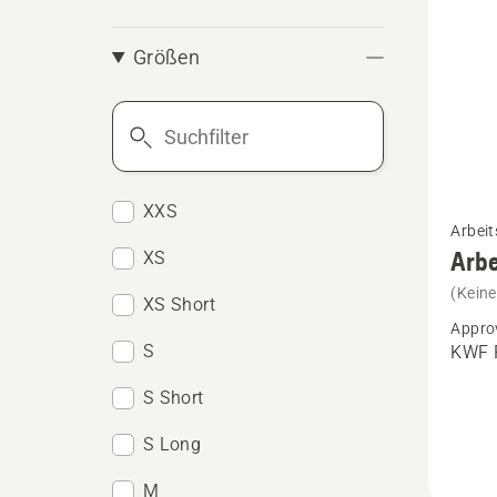
Größen
Suchfilter
Mehr
XXS
Arbeit
Details
Arbe
XS
zu
(Kein
XS Short
Arbeits
Appro
Techni
S
KWF P
Extrem
S Short
anzeig
S Long
M