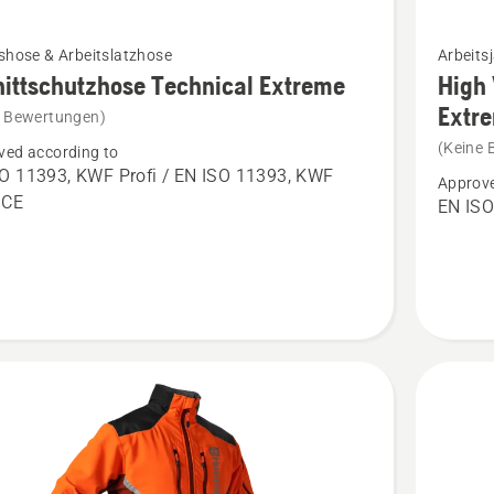
Mehr
shose & Arbeitslatzhose
Arbeits
Details
ittschutzhose Technical Extreme
High 
zu
Extr
e Bewertungen)
tschutzhose
High
(Keine 
ved according to
cal
Viz
O 11393, KWF Profi / EN ISO 11393, KWF
Approve
e
Arbeitsj
, CE
EN ISO
en
Technica
Extreme
anzeige