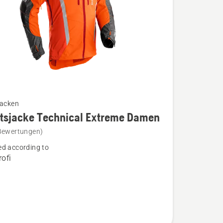
jacken
itsjacke Technical Extreme Damen
Bewertungen)
acke
d according to
l
ofi
n