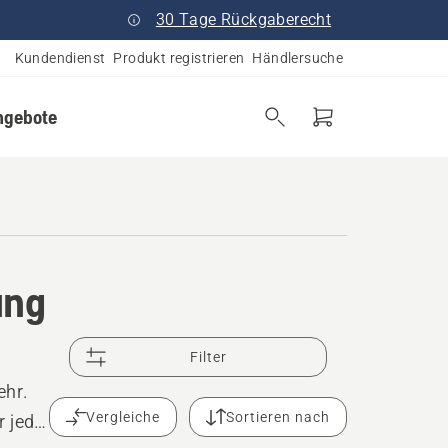
30 Tage Rückgaberecht
Kundendienst
Produkt registrieren
Händlersuche
ngebote
ung
Filter
ehr.
Vergleiche
Sortieren nach
r jede