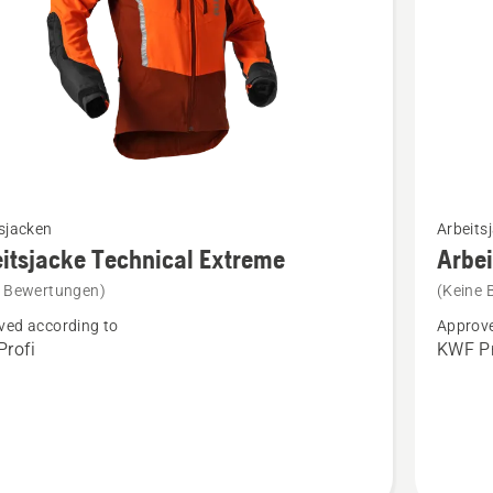
Mehr
sjacken
Arbeits
Details
itsjacke Technical Extreme
Arbe
zu
e Bewertungen)
(Keine 
jacke
Arbeitsj
ved according to
Approve
cal
Technica
rofi
KWF Pr
e
Extreme
en
Damen
anzeige