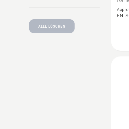
(Kein
Extrem
Appro
Arbor
EN IS
Schnit
ALLE LÖSCHEN
anzeig