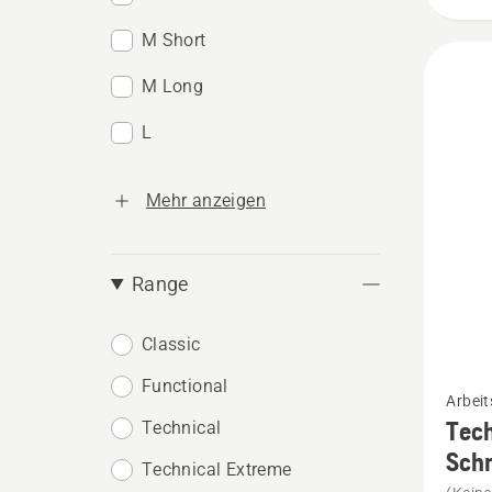
M Short
M Long
L
Mehr anzeigen
Range
Classic
Mehr
Functional
Arbeit
Details
Tech
Technical
zu
Schn
Technical Extreme
Techni