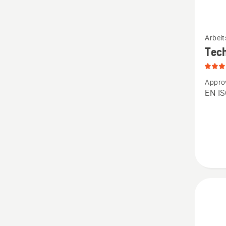
Mehr
Arbeit
Details
Tech
zu
Techni
Appro
Schnitt
EN I
Damen
anzeige
Produk
5
von
5