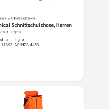
hose & Arbeitslatzhose
ical Schnittschutzhose, Herren
Bewertungen)
l
d according to
chutzhose,
 11393, AS/NZS 4453
n