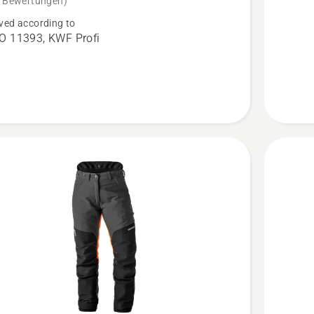
e Bewertungen)
e
für
ved according to
Arborist
O 11393, KWF Profi
tschutzhose
anzeige
en