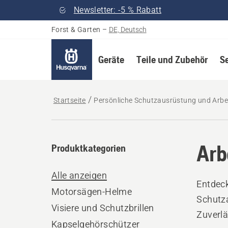
Newsletter: -5 % Rabatt
Forst & Garten
–
DE, Deutsch
Geräte
Teile und Zubehör
S
Startseite
Persönliche Schutzausrüstung und Arbe
Arb
Produktkategorien
Alle anzeigen
Entdeck
Motorsägen-Helme
Schutz
Visiere und Schutzbrillen
Zuverlä
Kapselgehörschützer