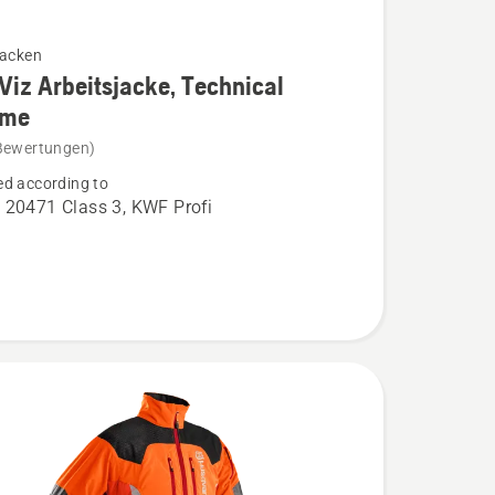
jacken
Viz Arbeitsjacke, Technical
eme
Bewertungen)
d according to
acke,
 20471 Class 3, KWF Profi
l
n