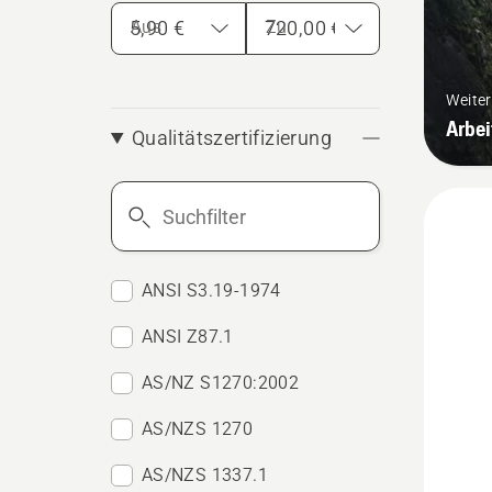
Aus
Zu
Weite
Arbei
Qualitätszertifizierung
Suchfilter
ANSI S3.19-1974
ANSI Z87.1
AS/NZ S1270:2002
AS/NZS 1270
AS/NZS 1337.1