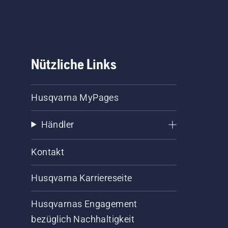
ge
ass
en
Nützliche Links
aar
Husqvarna MyPages
l
s
Händler
Kontakt
Husqvarna Karriereseite
Husqvarnas Engagement
bezüglich Nachhaltigkeit