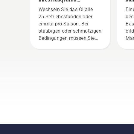
Rasenmähers
Wechseln Sie das Öl alle
Ein
25 Betriebsstunden oder
bes
einmal pro Saison. Bei
Bau
staubigen oder schmutzigen
bil
Bedingungen müssen Sie
Mar
das Öl ggf. öfter wechseln.
Dur
Es gibt zwei Möglichkeiten,
Fac
das Öl abzulassen. Beide
aus
Methoden werden in diesem
uns
Video gezeigt.
sin
ans
Jed
Tea
Erf
Pro
wir
Bot
und