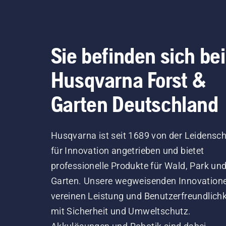
Anr
der
unse
bri
Sie befinden sich bei
pro
Erf
Husqvarna Forst &
Geb
Gar
Garten Deutschland
ihn
an 
Mei
Husqvarna ist seit 1689 von der Leidensch
Wal
für Innovation angetrieben und bietet
Baum
professionelle Produkte für Wald, Park un
tei
für
Garten. Unsere wegweisenden Innovation
Hus
vereinen Leistung und Benutzerfreundlichk
von
mit Sicherheit und Umweltschutz.
insp