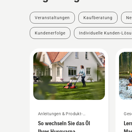
Veranstaltungen
Kaufberatung
Ne
Kundenerfolge
Individuelle Kunden-Lös
Anleitungen & Produkt-
Gesc
Leitfäden
So wechseln Sie das Öl
Ler
Ihres Husqvarna
Mar