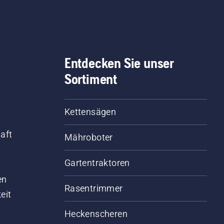
egungen und Ideen bei
Sie zuerst den Ölstand.
 Weiterentwicklung
Starten Sie Ihre Motorsä
rer Produkte. Zudem
und stellen Sie sicher, d
ngen sie einen reichen
die Kettenbremse
fessionellen
ausgeschaltet ist. Erhöh
Entdecken Sie unser
ahrungsschatz auf den
Sie die Drehzahl des
Sortiment
ieten Forst-, Park- oder
Motorsägenmotors ein p
tenpflege mit. Viele von
Zentimeter vom Stamm
en nehmen regelmäßig
eines Baumes entfernt. Ö
Kettensägen
internationalen
am Stamm zeigt an, das
sterschaften für
das Schmiersystem
aft
Mähroboter
darbeiter, Schnitzer oder
funktioniert.
kletterer teil. Sie alle
Gartentraktoren
d
len unsere Leidenschaft
 die Natur und für
en
qvarna. Lassen Sie sich
Rasentrimmer
eit
 unserem Team
irieren.
Heckenscheren