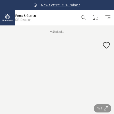
Newsletter: -5 % Rabatt
Forst & Garten
DE, Deutsch
Mähdecks
1/1