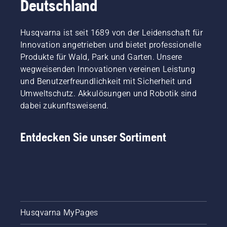
Deutschland
Mäher
ist
einfach
Husqvarna ist seit 1689 von der Leidenschaft für
und
Innovation angetrieben und bietet professionelle
dauert
nur
Produkte für Wald, Park und Garten. Unsere
wenige
wegweisenden Innovationen vereinen Leistung
Minuten.
und Benutzerfreundlichkeit mit Sicherheit und
Warnung!
Umweltschutz. Akkulösungen und Robotik sind
Tragen
dabei zukunftsweisend.
Sie beim
Einbau
der
Entdecken Sie unser Sortiment
Schneideinheit
eine
Schutzbrille.
Die
Feder,
die den
Riemen
spannt,
Husqvarna MyPages
kann
brechen