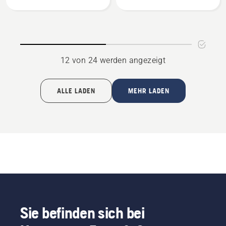
Combi
112
112
anzeigen
anzeigen
12 von 24 werden angezeigt
ALLE LADEN
MEHR LADEN
Sie befinden sich bei