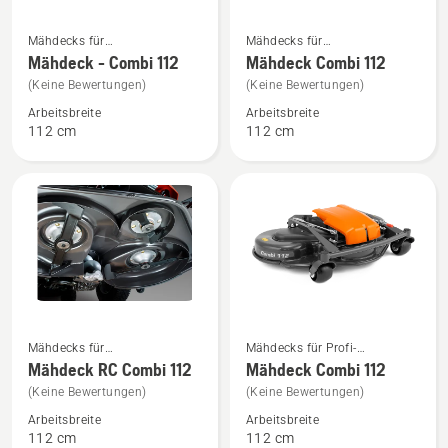
Mehr
Mehr
Mähdecks für
Mähdecks für
Details
Details
Aufsitzfrontmäher im privaten
Aufsitzfrontmäher im privaten
Mähdeck - Combi 112
Mähdeck Combi 112
zu
zu
Bereich
Bereich
(Keine Bewertungen)
(Keine Bewertungen)
Mähdeck
Mähdeck
Arbeitsbreite
Arbeitsbreite
-
Combi
112 cm
112 cm
Combi
112
112
anzeigen
anzeigen
Mehr
Mehr
Mähdecks für
Mähdecks für Profi-
Details
Details
Aufsitzfrontmäher im privaten
Aufsitzfrontmäher
Mähdeck RC Combi 112
Mähdeck Combi 112
zu
zu
Bereich
(Keine Bewertungen)
(Keine Bewertungen)
Mähdeck
Mähdeck
Arbeitsbreite
Arbeitsbreite
RC
Combi
112 cm
112 cm