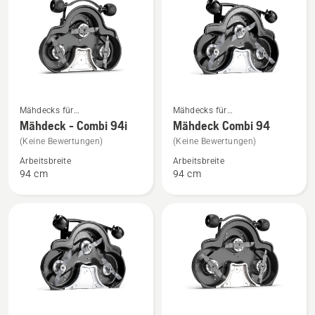
Produkte
Mehr
Mehr
Mähdecks für
Mähdecks für
Details
Details
Aufsitzfrontmäher im privaten
Aufsitzfrontmäher im privaten
Mähdeck - Combi 94i
Mähdeck Combi 94
zu
zu
Bereich
Bereich
(Keine Bewertungen)
(Keine Bewertungen)
Mähdeck
Mähdeck
Arbeitsbreite
Arbeitsbreite
-
Combi
94 cm
94 cm
Combi
94
94i
anzeigen
anzeigen
Mehr
Mehr