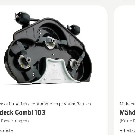
Mehr
ks für Aufsitzfrontmäher im privaten Bereich
Mähdeck
Details
deck Combi 103
Mähd
zu
e Bewertungen)
(Keine 
ck
Mähdec
sbreite
Arbeits
RC