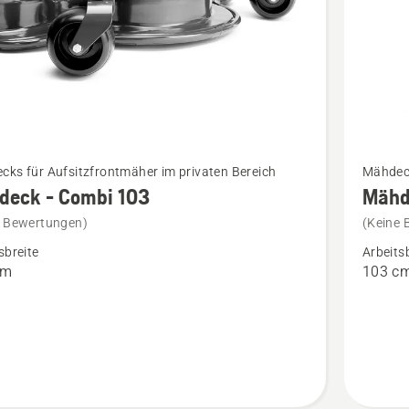
Mehr
ks für Aufsitzfrontmäher im privaten Bereich
Mähdeck
Details
deck - Combi 103
Mähd
zu
e Bewertungen)
(Keine 
ck
Mähdec
sbreite
Arbeits
-
cm
103 c
Combi
103
en
anzeige