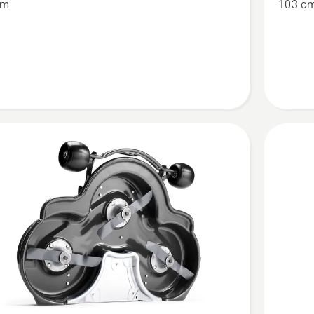
cm
103 c
Combi
en
103
anzeige