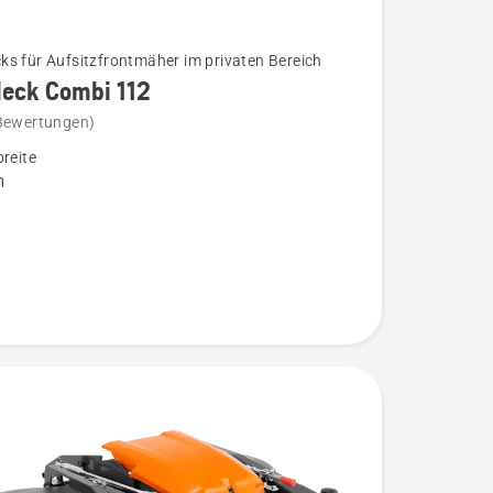
s für Aufsitzfrontmäher im privaten Bereich
eck Combi 112
Bewertungen)
k
breite
m
n