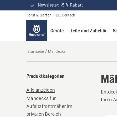
Newsletter: -5 % Rabatt
Forst & Garten
–
DE, Deutsch
Geräte
Teile und Zubehör
S
Startseite
Mähdecks
Mä
Produktkategorien
Alle anzeigen
Entdeck
Mähdecks für
Ihren A
Aufsitzfrontmäher im
privaten Bereich