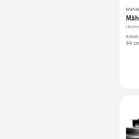
Mehr
Mähdec
Details
Mäh
zu
(Kein
Mähde
Arbeit
-
94 c
Combi
94
anzeig