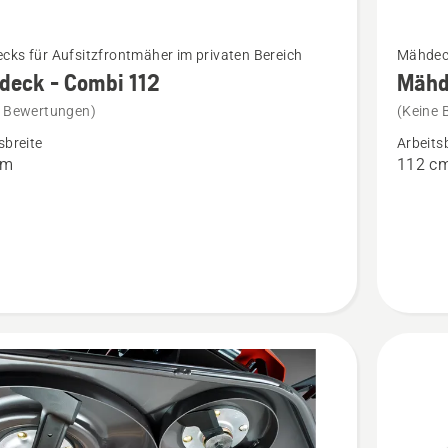
Mehr
ks für Aufsitzfrontmäher im privaten Bereich
Mähdeck
Details
deck - Combi 112
Mähd
zu
e Bewertungen)
(Keine 
ck
Mähdec
sbreite
Arbeits
Combi
cm
112 c
112
anzeige
en