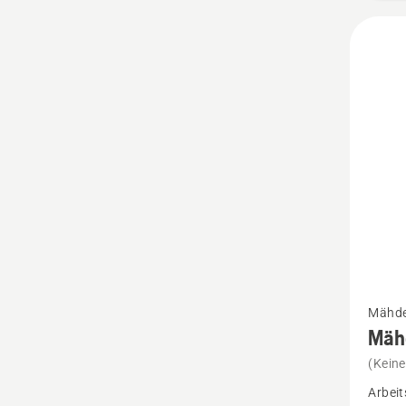
Mehr
Mähdec
Details
Mäh
zu
(Kein
Mähde
Arbeit
Combi