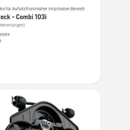
s für Aufsitzfrontmäher im privaten Bereich
eck - Combi 103i
Bewertungen)
k
breite
m
n