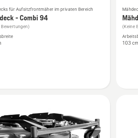
Mehr
ks für Aufsitzfrontmäher im privaten Bereich
Mähdeck
Details
deck - Combi 94
Mähd
zu
e Bewertungen)
(Keine 
ck
Mähdec
sbreite
Arbeits
-
m
103 c
Combi
103i
en
anzeige