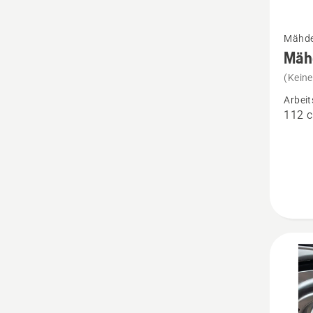
Mehr
Mähdec
Details
Mäh
zu
(Kein
Mähde
Arbeit
-
112 
Combi
112
anzeig