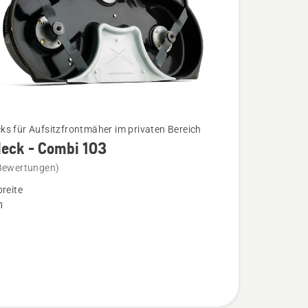
s für Aufsitzfrontmäher im privaten Bereich
eck - Combi 103
Bewertungen)
k
breite
m
n