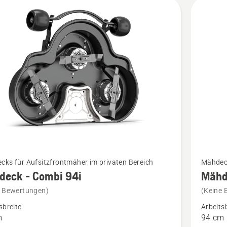
kte
Mehr
ks für Aufsitzfrontmäher im privaten Bereich
Mähdeck
Details
deck - Combi 94i
Mähd
zu
e Bewertungen)
(Keine 
ck
Mähdec
sbreite
Arbeits
Combi
m
94 cm