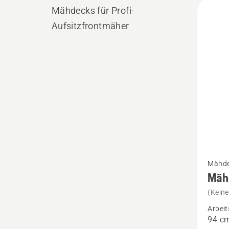
Alle
Mähdecks für Profi-
Produ
Aufsitzfrontmäher
Mehr
Mähdec
Details
Mäh
zu
(Kein
Mähde
Arbeit
-
94 c