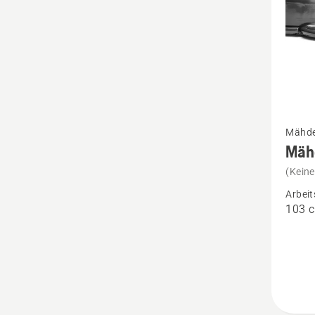
Mehr
Mähdec
Details
Mäh
zu
(Kein
Mähde
Arbeit
-
103 
Combi
103
anzeig