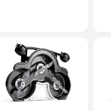
94
anzeige
en