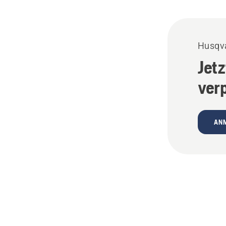
Husqva
Jet
ver
AN