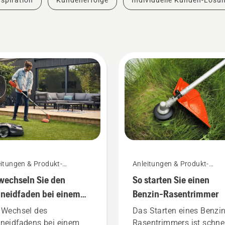
spiration
Kundenerfolge
Individuelle Kunden-Lösu
itungen & Produkt-
Anleitungen & Produkt-
fäden
Leitfäden
wechseln Sie den
So starten Sie einen
neidfaden bei einem
Benzin-Rasentrimmer
ku-Rasentrimmer
 Wechsel des
Das Starten eines Benzin
neidfadens bei einem
Rasentrimmers ist schne