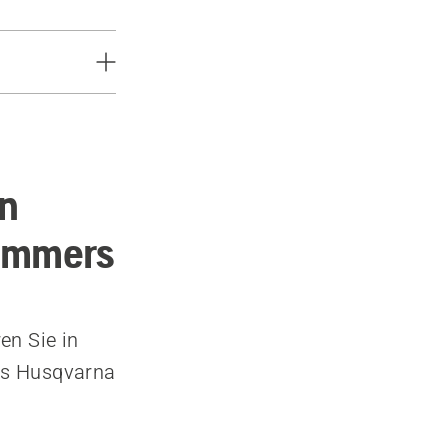
en
rimmers
en Sie in
nes Husqvarna