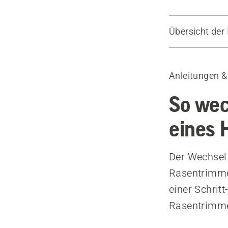
Übersicht der 
So legen Si
Empfohlene 
Anleitungen &
So wec
eines 
Der Wechsel
Rasentrimmer
einer Schrit
Rasentrimme