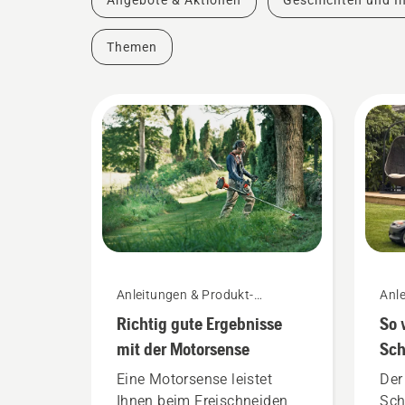
Angebote & Aktionen
Geschichten und In
Themen
Anleitungen & Produkt-
Anle
Leitfäden
Leit
Richtig gute Ergebnisse
So 
mit der Motorsense
Sch
Ak
Eine Motorsense leistet
Der
Ihnen beim Freischneiden
Sch