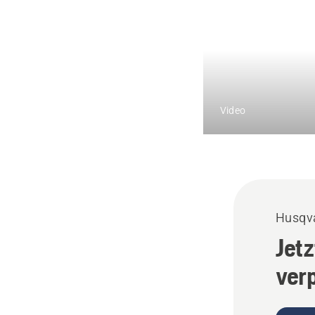
Video
Husqva
Jet
ver