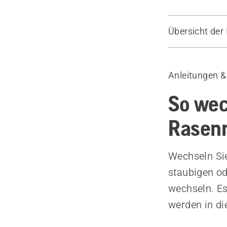
Übersicht der 
Ölwechsel m
Ölwechsel d
Anleitungen &
Empfohlene 
So wec
Rasen
Wechseln Sie
staubigen od
wechseln. Es
werden in di