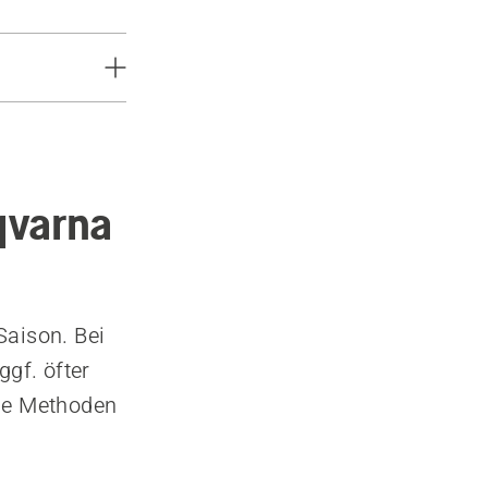
qvarna
Saison. Bei
gf. öfter
ide Methoden