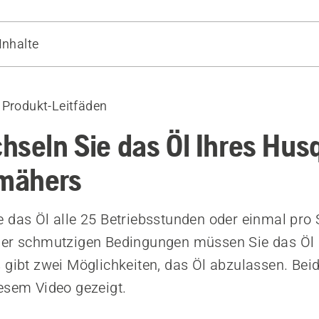
Inhalte
it einer Ölpumpe
urch Kippen des Rasenmähers
 Produkt-Leitfäden
Geräte
hseln Sie das Öl Ihres Hus
mähers
 das Öl alle 25 Betriebsstunden oder einmal pro 
er schmutzigen Bedingungen müssen Sie das Öl g
 gibt zwei Möglichkeiten, das Öl abzulassen. Be
esem Video gezeigt.