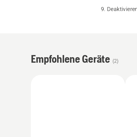
Deaktiviere
Empfohlene Geräte
(
2
)