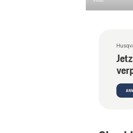
Video
Husqva
Jet
ver
AN