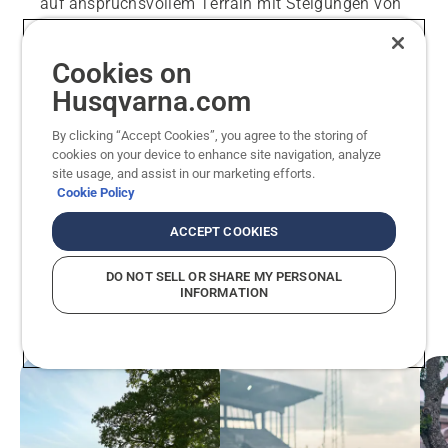
auf anspruchsvollem Terrain mit Steigungen von
bis zu 70 % (35°).
Cookies on
Automower® 535 AWD EPOS® entdecken
Husqvarna.com
By clicking “Accept Cookies”, you agree to the storing of
cookies on your device to enhance site navigation, analyze
ALLE KOMMERZIELLEN MÄHROBOTER
site usage, and assist in our marketing efforts.
Cookie Policy
ACCEPT COOKIES
DO NOT SELL OR SHARE MY PERSONAL
Finden Sie Lösungen
INFORMATION
Erweitern
für Ihr Unternehmen
(
5
)