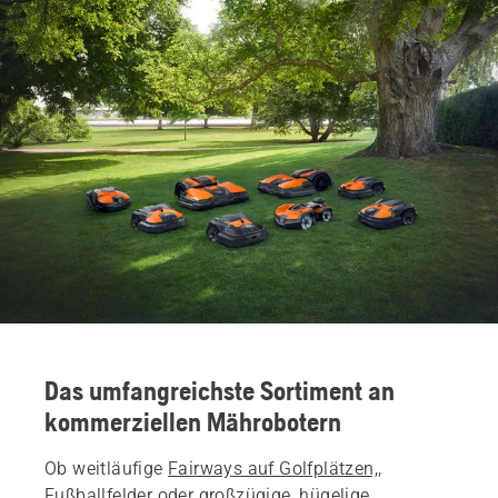
Das umfangreichste Sortiment an
kommerziellen Mährobotern
Ob weitläufige
Fairways auf Golfplätzen,
,
Fußballfelder
oder großzügige, hügelige