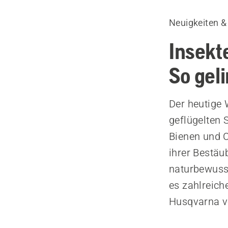
Neuigkeiten &
Insekt
So geli
Der heutige 
geflügelten
Bienen und C
ihrer Bestäu
naturbewusst
es zahlreich
Husqvarna ve