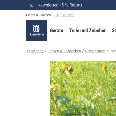
Newsletter: -5 % Rabatt
Forst & Garten
–
DE, Deutsch
Geräte
Teile und Zubehör
S
Startseite
Lernen & Entdecken
Presseraum
Ins