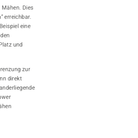
m Mähen. Dies
“ erreichbar.
eispiel eine
uden
Platz und
grenzung zur
nn direkt
nanderliegende
mower
Mähen