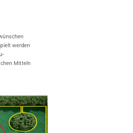
r wünschen
pielt werden
u-
chen Mitteln