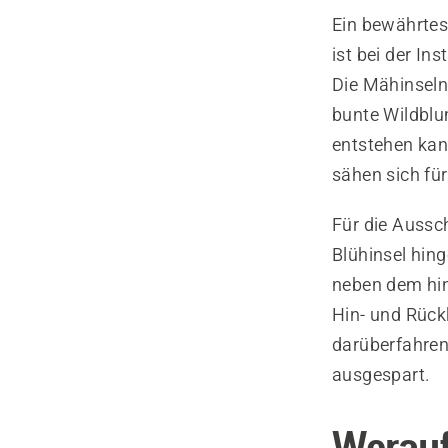
Ein bewährtes
ist bei der In
Die Mähinseln
bunte Wildblu
entstehen kann
sähen sich für
Für die Aussc
Blühinsel hin
neben dem hin
Hin- und Rück
darüberfahren
ausgespart.
Worauf