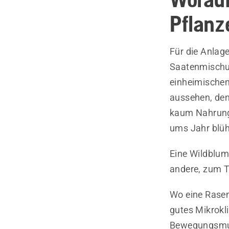
Pflan
Für die Anlag
Saatenmischun
einheimischen
aussehen, den 
kaum Nahrung. 
ums Jahr blüh
Eine Wildblum
andere, zum Te
Wo eine Rasen
gutes Mikrokl
Bewegungsmust