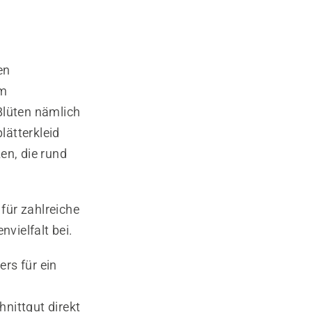
en
em
Blüten nämlich
lätterkleid
en, die rund
für zahlreiche
nvielfalt bei.
rs für ein
nittgut direkt