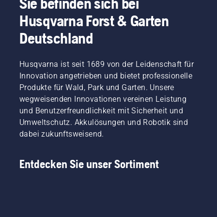
Sie befinden sich bei
nachhaltigen
und die
geprüft
spannende
die
Husqvarna Forst & Garten
Arbeiten.
Husqvarna
wurden.
Fakten
Sägen
T540
Diese
rund um
nicht nur
Deutschland
XP®
Auszeichnung
den
mit
Mark III.
hebt das
Baum
Spritzigkeit
Engagement
und
auf,
Husqvarna ist seit 1689 von der Leidenschaft für
des
nützliche
sondern
Innovation angetrieben und bietet professionelle
Unternehmens
Tipps für
insbesondere
hervor,
Produkte für Wald, Park und Garten. Unsere
die
mit
CO2-
Baumpflege
zahlreichen
wegweisenden Innovationen vereinen Leistung
Emissionen
zusammengestellt.
durchdachten
und Benutzerfreundlichkeit mit Sicherheit und
zu
Features.
Umweltschutz. Akkulösungen und Robotik sind
reduzieren
dabei zukunftsweisend.
und
gleichzeitig
Geschäftswachstum
Entdecken Sie unser Sortiment
zu
erzielen.
Unter
den
schwedischen
Unternehmen