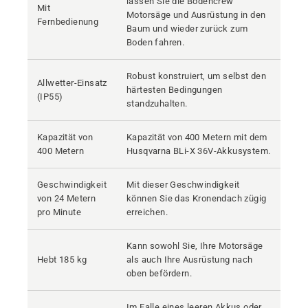
lassen Sie die Bodencrew
Mit
Motorsäge und Ausrüstung in den
Fernbedienung
Baum und wieder zurück zum
Boden fahren.
Robust konstruiert, um selbst den
Allwetter-Einsatz
härtesten Bedingungen
(IP55)
standzuhalten.
Kapazität von
Kapazität von 400 Metern mit dem
400 Metern
Husqvarna BLi-X 36V-Akkusystem.
Geschwindigkeit
Mit dieser Geschwindigkeit
von 24 Metern
können Sie das Kronendach zügig
pro Minute
erreichen.
Kann sowohl Sie, Ihre Motorsäge
Hebt 185 kg
als auch Ihre Ausrüstung nach
oben befördern.
Im Falle eines leeren Akkus oder