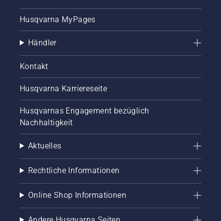
belegt
die
Husqvarna MyPages
Husqvarna
Group
Händler
den
ersten
Platz in
Kontakt
der
Kategorie
Husqvarna Karriereseite
Privat-
und
Husqvarnas Engagement bezüglich
Haushaltswaren.
Nachhaltigkeit
Aktuelles
Rechtliche Informationen
Online Shop Informationen
Andere Husqvarna Seiten