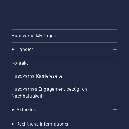
und
für
Haushaltswar
Pritschenfahrzeuge
entwickelt
wurde,
gehört
ebenfalls
Husqvarna MyPages
zum
Sortiment.
Die
Händler
Ladeboxen
bieten
Kontakt
zuverlässiges
Aufladen
Husqvarna Karriereseite
über
Nacht
und eine
Husqvarnas Engagement bezüglich
sichere
Nachhaltigkeit
Aufbewahrungslösung.
Damit
Aktuelles
sorgen
sie für
praktischen
Rechtliche Informationen
Komfort