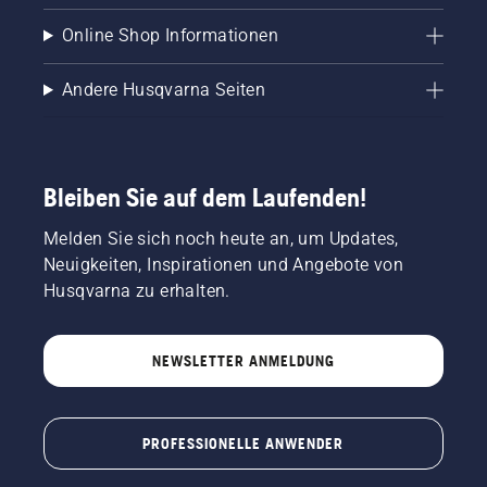
und
Online Shop Informationen
hohe
Verfügbarkeit
im
Andere Husqvarna Seiten
Außeneinsatz –
für einen
langen
Arbeitstag
Bleiben Sie auf dem Laufenden!
mit
akkubetriebenen
Geräten.
Melden Sie sich noch heute an, um Updates,
Neuigkeiten, Inspirationen und Angebote von
Husqvarna zu erhalten.
NEWSLETTER ANMELDUNG
PROFESSIONELLE ANWENDER