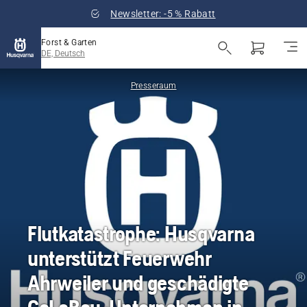
Newsletter: -5 % Rabatt
Forst & Garten
DE, Deutsch
Presseraum
Flutkatastrophe: Husqvarna
unterstützt Feuerwehr
Ahrweiler und geschädigte