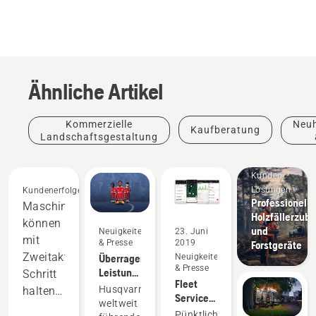
Ähnliche Artikel
Kommerzielle
Neuh
Kaufberatung
Landschaftsgestaltung
Pro
Individuelle
Kunden-
Lösungen
Kundenerfolge
Professionelle
Maschinen
Holzfällerzub
können
und
Neuigkeiten
23. Juni
mit
& Presse
2019
Forstgeräte
Zweitaktgeräten
Überragende
Neuigkeiten
& Presse
Leistung
Schritt
Fleet
auf dem
Husqvarna,
halten
Services
Rasen
weltweit
und
mit CO2-
zahlt
Pünktlich