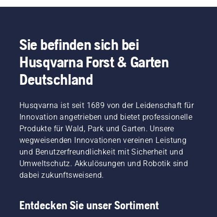
Baumpflege-
Motorsägen
Emissionen
sind und
den
Profis
auf den
zu
bei der
Baum
entwickelt.
Markt
reduzieren
Arbeit
und
Das
gebracht:
und
auf
nützliche
spüren
Sie befinden sich bei
die
gleichzeitig
akkubetriebene
Tipps für
Anwender
Husqvarna
Geschäftswa
Arbeitsgeräte
die
Husqvarna Forst & Garten
deutlich:
540 XP®
zu
setzen.
Baumpflege
Ab
Mark III
erzielen.
Unsere
Deutschland
zusammengestellt.
Frühjahr
und die
Unter
Akkuladeboxen
2020
Husqvarna
den
lassen
warten
T540
schwedische
sich
Husqvarna ist seit 1689 von der Leidenschaft für
die
XP®
Unternehmen
problemlos
Innovation angetrieben und bietet professionelle
Sägen
Mark III.
belegt
in Ihr
nicht nur
Produkte für Wald, Park und Garten. Unsere
die
Arbeitsfahrzeug
mit
wegweisenden Innovationen vereinen Leistung
Husqvarna
integrieren.
Spritzigkeit
Group
und Benutzerfreundlichkeit mit Sicherheit und
Eine
auf,
den
wetterfeste
Umweltschutz. Akkulösungen und Robotik sind
sondern
ersten
und
dabei zukunftsweisend.
insbesondere
Platz in
abschließbare
mit
der
Variante,
zahlreichen
Kategorie
die
Entdecken Sie unser Sortiment
durchdachten
Privat-
speziell
Features.