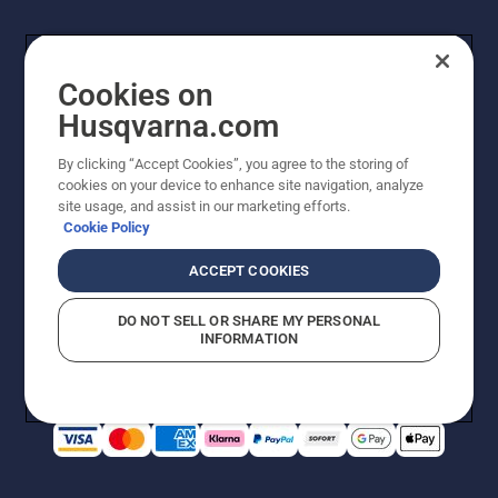
Cookies on
Husqvarna.com
By clicking “Accept Cookies”, you agree to the storing of
cookies on your device to enhance site navigation, analyze
© Husqvarna AB (publ). Alle Rechte vorbehalten. Bei
site usage, and assist in our marketing efforts.
den Preisangaben handelt es sich um unverbindliche
Cookie Policy
Preisempfehlungen in Euro inkl. der gesetzlichen
Mehrwertsteuer. Alle Preise sind unverbindliche
ACCEPT COOKIES
Preisempfehlungen (inkl. MwSt), es sei denn sie sind für
den direkten Kauf verfügbar.
DO NOT SELL OR SHARE MY PERSONAL
Cookie-Richtlinie
Nutzungsbedingungen
Datenschutzerklärung
INFORMATION
Impressum
Vermutete Verstöße melden