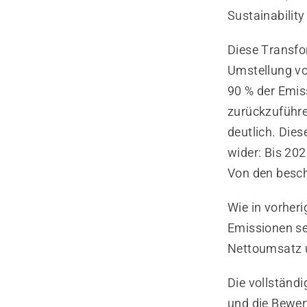
Sustainabilit
Diese Transfo
Umstellung vo
90 % der Emis
zurückzuführe
deutlich. Die
wider: Bis 202
Von den besch
Wie in vorher
Emissionen s
Nettoumsatz u
Die vollständ
und die Bewer