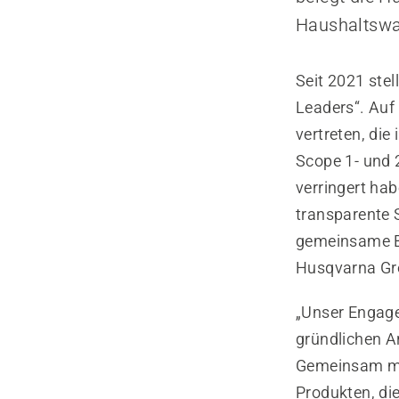
Haushaltswa
Seit 2021 stel
Leaders“. Auf
vertreten, di
Scope 1- und 
verringert ha
transparente 
gemeinsame B
Husqvarna Gro
„Unser Engage
gründlichen A
Gemeinsam mit
Produkten, di