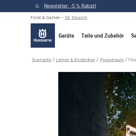
Newsletter: -5 % Rabatt
Forst & Garten
–
DE, Deutsch
Geräte
Teile und Zubehör
S
Startseite
Lernen & Entdecken
Presseraum
Fin