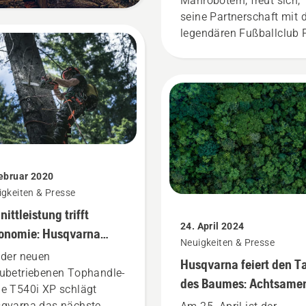
Mährobotern, freut sich,
seine Partnerschaft mit
legendären Fußballclub 
Liverpool bekannt zu ge
Februar 2020
gkeiten & Presse
nittleistung trifft
24. April 2024
onomie: Husqvarna
Neuigkeiten & Presse
sentiert neue Profi-
 der neuen
Husqvarna feiert den T
u-Sägen T540i XP und
ubetriebenen Tophandle-
des Baumes: Achtsame
i XP
e T540i XP schlägt
Umgang mit
qvarna das nächste