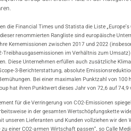
ren.
len die Financial Times und Statista die Liste „Europe’s
 dieser renommierten Rangliste sind europäische Unt
e ihre Kernemissionen zwischen 2017 und 2022 (insbes
2-Treibhausgasemissionen im Verhältnis zum Umsatz) 
ben. Diese Unternehmen erfüllen auch zusätzliche Klima
Scope-3-Berichterstattung, absolute Emissionsredukti
emühungen. Bei einer maximalen Punktzahl von 100 h
up hat ihren Punktwert dieses Jahr von 72,6 auf 74,9 
ment für die Verringerung von CO2-Emissionen spiegelt
rbeitsweise in der gesamten Wertschöpfungskette wide
 unseren Lieferanten und Kunden vollziehen wir den 
e zu einer CO2-armen Wirtschaft passen“, so Calle Medi