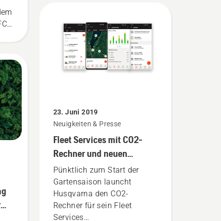
 dem
FC
ben.
23. Juni 2019
Neuigkeiten & Presse
Fleet Services mit CO2-
Rechner und neuen
Service-Funktionen
Pünktlich zum Start der
Gartensaison launcht
ag
Husqvarna den CO2-
r
Rechner für sein Fleet
Services