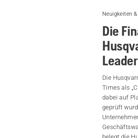
Neuigkeiten &
Die Fi
Husqva
Leader
Die Husqvarn
Times als „C
dabei auf Pl
geprüft wur
Unternehmens
Geschäftswa
belegt die H