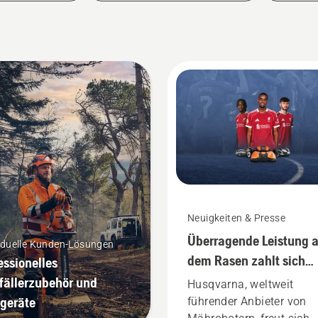
Neuigkeiten & Presse
Überragende Leistung 
iduelle Kunden-Lösungen
dem Rasen zahlt sich
essionelles
immer aus
fällerzubehör und
Husqvarna, weltweit
tgeräte
führender Anbieter von