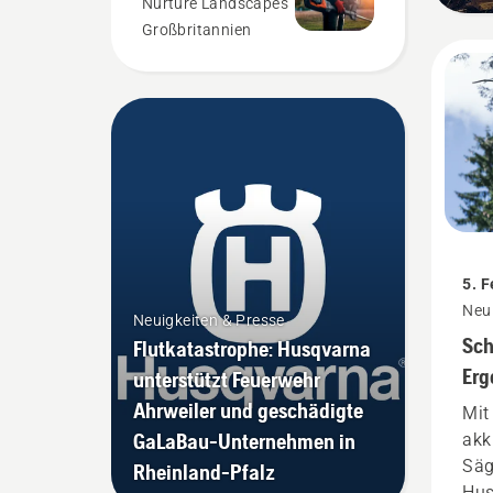
Nurture Landscapes
Großbritannien
5. 
Neui
Neuigkeiten & Presse
Sch
Flutkatastrophe: Husqvarna
Erg
unterstützt Feuerwehr
prä
Ahrweiler und geschädigte
Mit
Akk
GaLaBau-Unternehmen in
akk
540
Säg
Rheinland-Pfalz
Hus