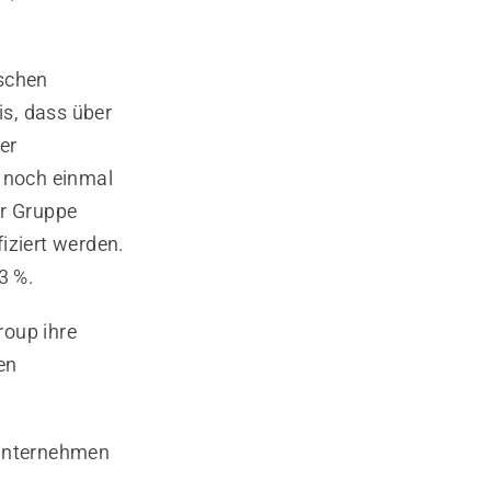
ischen
s, dass über
er
g noch einmal
er Gruppe
fiziert werden.
3 %.
roup ihre
en
 Unternehmen