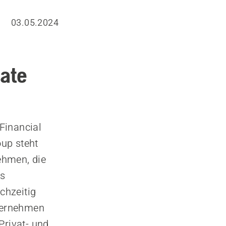
03.05.2024
mate
Financial
up steht
ehmen, die
es
chzeitig
ternehmen
Privat- und