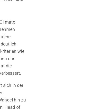
 Climate
ernehmen
ondere
deutlich
kriterien wie
onen und
at die
verbessert.
 sich in der
r.
Wandel hin zu
n, Head of