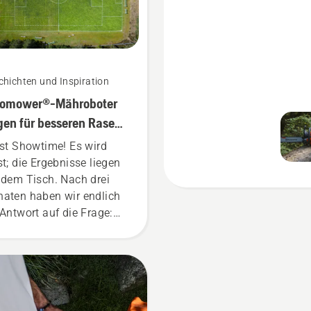
hichten und Inspiration
tomower®-Mähroboter
gen für besseren Rasen
 herkömmliche
ist Showtime! Es wird
helmäher
st; die Ergebnisse liegen
 dem Tisch. Nach drei
aten haben wir endlich
 Antwort auf die Frage:
d der Rasen eines
ballfelds besser, wenn er
 einem Automower®-
roboter gepflegt wird,
 wenn das Mähen mit