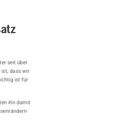
satz
er seit über
ist, dass wir
chtig ist für
ten ihn damit
Rasenrändern