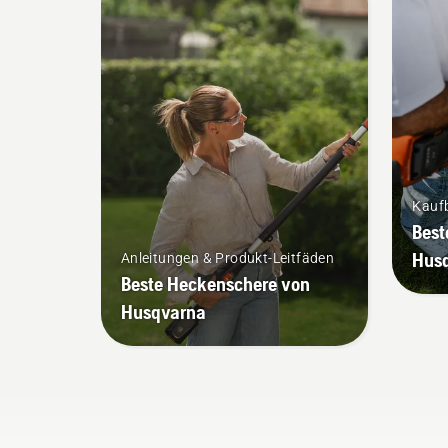
ein
Ras
Ric
am 
Sim
Che
sch
Nat
Fri
Kauf
geh
Best
Hus
Anleitungen & Produkt-Leitfäden
Beste Heckenschere von
Husqvarna