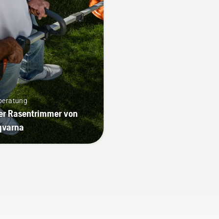
em herkömmlichen
enmäher erfolgt? Unser
hter und Juror, zurück
Ort des Geschehens, ist
eon Liljenberg,
fplatzwart des
wedischen
ionalfußballstadions
ends Arena. Bereit? Los
beratung
t‘s.
er Rasentrimmer von
qvarna