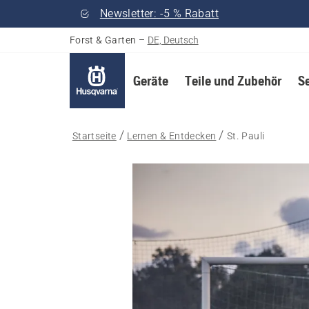
Newsletter: -5 % Rabatt
Forst & Garten
–
DE, Deutsch
Geräte
Teile und Zubehör
S
Startseite
Lernen & Entdecken
St. Pauli