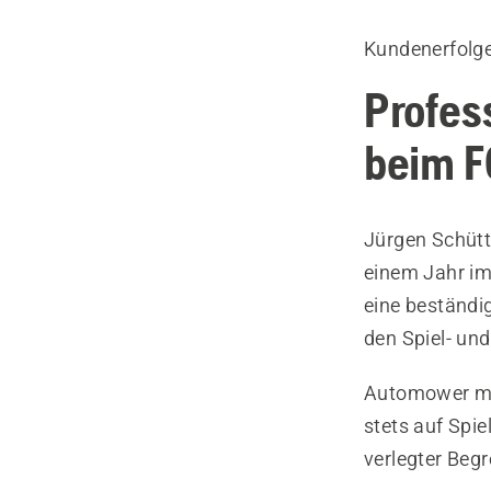
Kundenerfolg
Profes
beim F
Jürgen Schütte
einem Jahr im
eine beständig
den Spiel- und
Automower mäh
stets auf Spie
verlegter Beg