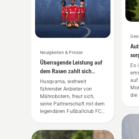
Gesc
Au
Neuigkeiten & Presse
sor
Überragende Leistung auf
als
Es 
dem Rasen zahlt sich
Sic
ern
immer aus
auf
Husqvarna, weltweit
Mon
führender Anbieter von
die
Mährobotern, freut sich,
Wir
seine Partnerschaft mit dem
Fuß
legendären Fußballclub FC
mit
Liverpool bekannt zu geben.
Mäh
als